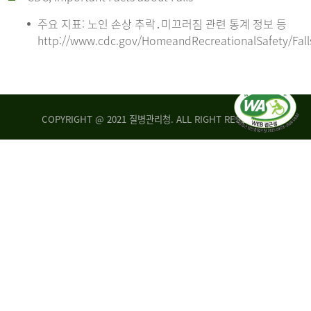
주요 지표: 노인 손상 추락․미끄러짐 관련 통계 정보 등
http://www.cdc.gov/HomeandRecreationalSafety/Fall
COPYRIGHT @ 2021 질병관리청. ALL RIGHT RESERVED