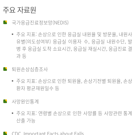
주요 자료원
국가응급진료정보망(NEDIS)
주요 지표: 손상으로 인한 응급실 내원율 및 방문율, 내원사
유별(의도성여부) 응급실 이용자 수, 응급실 내원수단, 발
병 후 응급실 도착 소요시간, 응급실 재실시간, 응급진료 결
과 등
퇴원손상심층조사
주요 지표: 손상으로 인한 퇴원율, 손상기전별 퇴원율, 손상
환자 평균재원일수 등
사망원인통계
주요 지표: 연령별 손상으로 인한 사망률 등 사망관련 통계
산출 가능
CDC, Important Facts about Falls