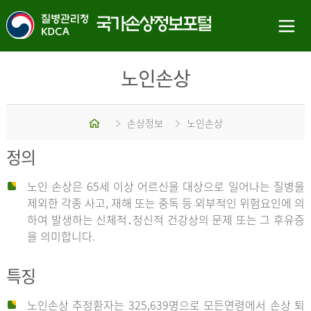
노인손상
홈
손상정보
노인손상
정의
노인 손상은 65세 이상 어르신을 대상으로 일어나는 질병을
제외한 각종 사고, 재해 또는 중독 등 외부적인 위험요인에 의
하여 발생하는 신체적․정신적 건강상의 문제 또는 그 후유증
을 의미합니다.
특징
노인손상 추정환자는 325,639명으로 모든연령에서 손상 퇴