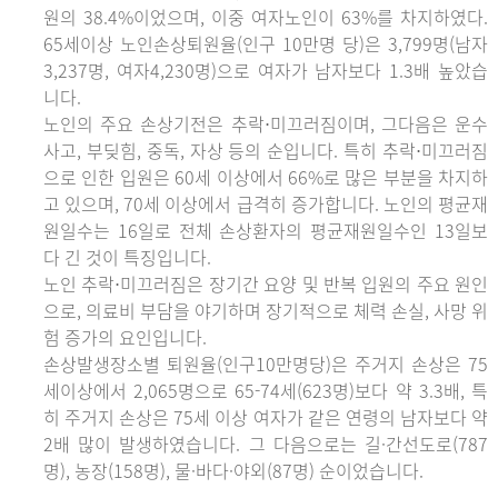
원의 38.4%이었으며, 이중 여자노인이 63%를 차지하였다.
65세이상 노인손상퇴원율(인구 10만명 당)은 3,799명(남자
3,237명, 여자4,230명)으로 여자가 남자보다 1.3배 높았습
니다.
노인의 주요 손상기전은 추락⋅미끄러짐이며, 그다음은 운수
사고, 부딪힘, 중독, 자상 등의 순입니다. 특히 추락⋅미끄러짐
으로 인한 입원은 60세 이상에서 66%로 많은 부분을 차지하
고 있으며, 70세 이상에서 급격히 증가합니다. 노인의 평균재
원일수는 16일로 전체 손상환자의 평균재원일수인 13일보
다 긴 것이 특징입니다.
노인 추락⋅미끄러짐은 장기간 요양 및 반복 입원의 주요 원인
으로, 의료비 부담을 야기하며 장기적으로 체력 손실, 사망 위
험 증가의 요인입니다.
손상발생장소별 퇴원율(인구10만명당)은 주거지 손상은 75
세이상에서 2,065명으로 65-74세(623명)보다 약 3.3배, 특
히 주거지 손상은 75세 이상 여자가 같은 연령의 남자보다 약
2배 많이 발생하였습니다. 그 다음으로는 길·간선도로(787
명), 농장(158명), 물·바다·야외(87명) 순이었습니다.