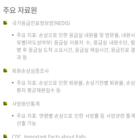
주요 자료원
국가응급진료정보망(NEDIS)
주요 지표: 손상으로 인한 응급실 내원율 및 방문율, 내원사
유별(의도성여부) 응급실 이용자 수, 응급실 내원수단, 발
병 후 응급실 도착 소요시간, 응급실 재실시간, 응급진료 결
과 등
퇴원손상심층조사
주요 지표: 손상으로 인한 퇴원율, 손상기전별 퇴원율, 손상
환자 평균재원일수 등
사망원인통계
주요 지표: 연령별 손상으로 인한 사망률 등 사망관련 통계
산출 가능
CDC, Important Facts about Falls