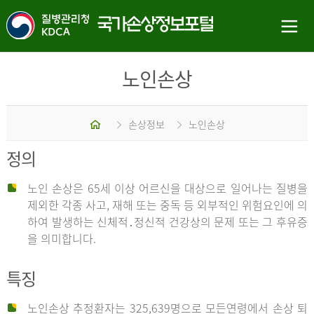
노인손상
홈
손상정보
노인손상
정의
노인 손상은 65세 이상 어르신을 대상으로 일어나는 질병을
제외한 각종 사고, 재해 또는 중독 등 외부적인 위험요인에 의
하여 발생하는 신체적․정신적 건강상의 문제 또는 그 후유증
을 의미합니다.
특징
노인손상 추정환자는 325,639명으로 모든연령에서 손상 퇴