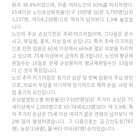
원의 38.4%이었으며, 이중 여자노인이 63%를 차지하였다.
65세이상 노인손상퇴원율(인구 10만명 당)은 3,799명(남자
3,237명, 여자4,230명)으로 여자가 남자보다 1.3배 높았습
니다.
노인의 주요 손상기전은 추락⋅미끄러짐이며, 그다음은 운수
사고, 부딪힘, 중독, 자상 등의 순입니다. 특히 추락⋅미끄러짐
으로 인한 입원은 60세 이상에서 66%로 많은 부분을 차지하
고 있으며, 70세 이상에서 급격히 증가합니다. 노인의 평균재
원일수는 16일로 전체 손상환자의 평균재원일수인 13일보
다 긴 것이 특징입니다.
노인 추락⋅미끄러짐은 장기간 요양 및 반복 입원의 주요 원인
으로, 의료비 부담을 야기하며 장기적으로 체력 손실, 사망 위
험 증가의 요인입니다.
손상발생장소별 퇴원율(인구10만명당)은 주거지 손상은 75
세이상에서 2,065명으로 65-74세(623명)보다 약 3.3배, 특
히 주거지 손상은 75세 이상 여자가 같은 연령의 남자보다 약
2배 많이 발생하였습니다. 그 다음으로는 길·간선도로(787
명), 농장(158명), 물·바다·야외(87명) 순이었습니다.