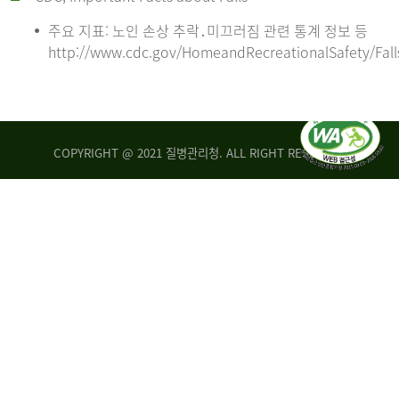
주요 지표: 노인 손상 추락․미끄러짐 관련 통계 정보 등
http://www.cdc.gov/HomeandRecreationalSafety/Fall
COPYRIGHT @ 2021 질병관리청. ALL RIGHT RESERVED