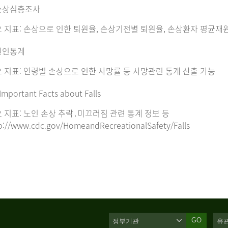
손상심층조사
 지표: 손상으로 인한 퇴원율, 손상기전별 퇴원율, 손상환자 평균재
원인통계
 지표: 연령별 손상으로 인한 사망률 등 사망관련 통계 산출 가능
Important Facts about Falls
 지표: 노인 손상 추락․미끄러짐 관련 통계 정보 등
p://www.cdc.gov/HomeandRecreationalSafety/Falls
GO