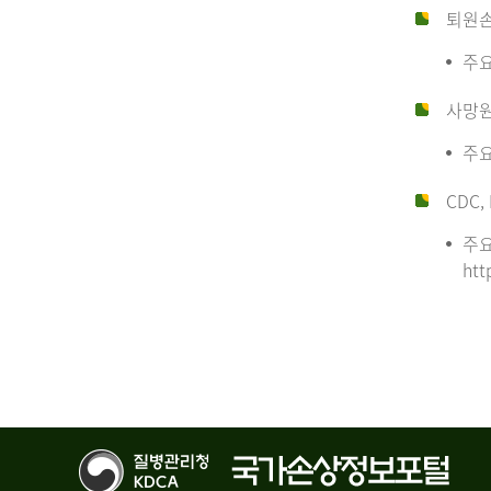
퇴원
주요
사망
주요
CDC, 
주요
htt