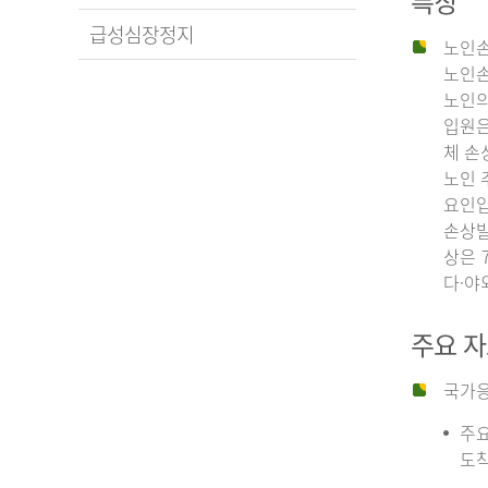
특징
급성심장정지
노인손
노인손
노인의
입원은
체 손
노인 
요인입
손상발
상은 
다·야
주요 
국가응
주요
도착