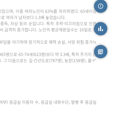
이었으며, 이중 여자노인이 63%를 차지하였다. 65세이상
손상정보
)으로 여자가 남자보다 1.3배 높았습니다.
중독, 자상 등의 순입니다. 특히 추락⋅미끄러짐으로 인한
에서 급격히 증가합니다. 노인의 평균재원일수는 16일로 전
손상통계
 부담을 야기하며 장기적으로 체력 손실, 사망 위험 증가의
으로 65-74세(623명)보다 약 3.3배, 특히 주거지 손
 다음으로는 길·간선도로(787명), 농장(158명), 물·바
원시자료
부) 응급실 이용자 수, 응급실 내원수단, 발병 후 응급실