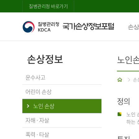
질병관리청 바로가기
손상
손상정보
노인
운수사고
홈
손
어린이 손상
정의
노인 손상
노인 
자해 · 자살
하는 
폭력 · 타살