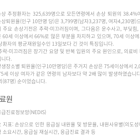
상 추정환자는 325,639명으로 모든연령에서 손상 퇴원의 38.4%
상퇴원율(인구 10만명 당)은 3,799명(남자3,237명, 여자4,230명
 주요 손상기전은 추락⋅미끄러짐이며, 그다음은 운수사고, 부딪힘, 
 60세 이상에서 66%로 많은 부분을 차지하고 있으며, 70세 이상
상환자의 평균재원일수인 13일보다 긴 것이 특징입니다.
추락⋅미끄러짐은 장기간 요양 및 반복 입원의 주요 원인으로, 의료비
니다.
생장소별 퇴원율(인구10만명당)은 주거지 손상은 75세이상에서 2,065명
75세 이상 여자가 같은 연령의 남자보다 약 2배 많이 발생하였습니다. 그
외(87명) 순이었습니다.
자료원
급진료정보망(NEDIS)
 지표: 손상으로 인한 응급실 내원율 및 방문율, 내원사유별(의도성여
 소요시간, 응급실 재실시간, 응급진료 결과 등