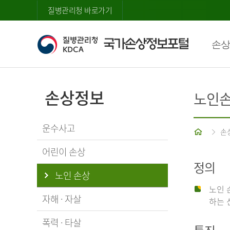
질병관리청 바로가기
손상
손상정보
노인
운수사고
홈
손
어린이 손상
정의
노인 손상
노인 
자해 · 자살
하는 
폭력 · 타살