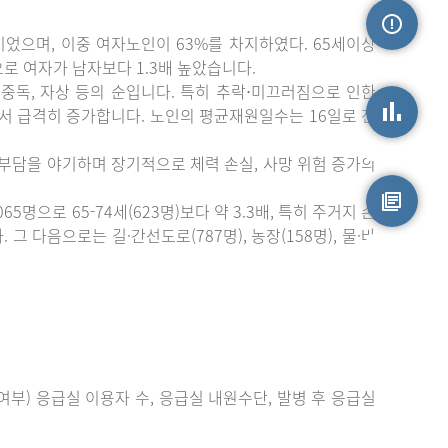
이었으며, 이중 여자노인이 63%를 차지하였다. 65세이상
손상정보
)으로 여자가 남자보다 1.3배 높았습니다.
중독, 자상 등의 순입니다. 특히 추락⋅미끄러짐으로 인한
에서 급격히 증가합니다. 노인의 평균재원일수는 16일로 전
손상통계
 부담을 야기하며 장기적으로 체력 손실, 사망 위험 증가의
으로 65-74세(623명)보다 약 3.3배, 특히 주거지 손
 다음으로는 길·간선도로(787명), 농장(158명), 물·바
원시자료
부) 응급실 이용자 수, 응급실 내원수단, 발병 후 응급실