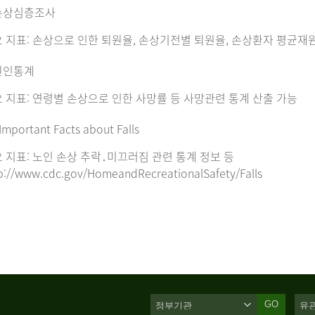
손상심층조사
 지표: 손상으로 인한 퇴원율, 손상기전별 퇴원율, 손상환자 평균재
원인통계
 지표: 연령별 손상으로 인한 사망률 등 사망관련 통계 산출 가능
Important Facts about Falls
 지표: 노인 손상 추락․미끄러짐 관련 통계 정보 등
p://www.cdc.gov/HomeandRecreationalSafety/Falls
GO