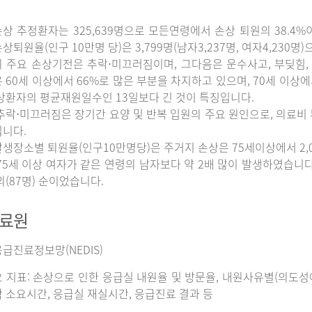
상 추정환자는 325,639명으로 모든연령에서 손상 퇴원의 38.4%
상퇴원율(인구 10만명 당)은 3,799명(남자3,237명, 여자4,230명
 주요 손상기전은 추락⋅미끄러짐이며, 그다음은 운수사고, 부딪힘, 
 60세 이상에서 66%로 많은 부분을 차지하고 있으며, 70세 이상
상환자의 평균재원일수인 13일보다 긴 것이 특징입니다.
추락⋅미끄러짐은 장기간 요양 및 반복 입원의 주요 원인으로, 의료비
니다.
생장소별 퇴원율(인구10만명당)은 주거지 손상은 75세이상에서 2,065명
75세 이상 여자가 같은 연령의 남자보다 약 2배 많이 발생하였습니다. 그
외(87명) 순이었습니다.
자료원
급진료정보망(NEDIS)
 지표: 손상으로 인한 응급실 내원율 및 방문율, 내원사유별(의도성여
 소요시간, 응급실 재실시간, 응급진료 결과 등