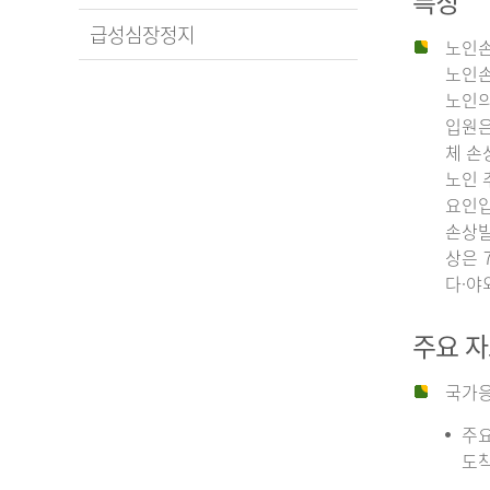
특징
급성심장정지
노인손
노인손
노인의
입원은
체 손
노인 
요인입
손상발
상은 
다·야
주요 
국가응
주요
도착