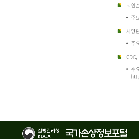
퇴원
주요
사망
주요
CDC, 
주요
htt