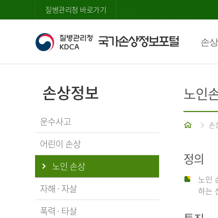
질병관리청 바로가기
손상
손상정보
노인
운수사고
홈
손
어린이 손상
정의
노인 손상
노인 
자해 · 자살
하는 
폭력 · 타살