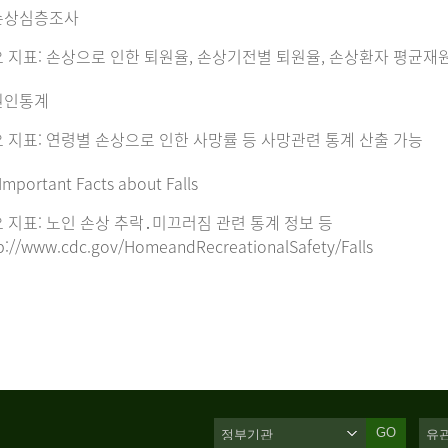
손상심층조사
 지표: 손상으로 인한 퇴원율, 손상기전별 퇴원율, 손상환자 평균재
원인통계
 지표: 연령별 손상으로 인한 사망률 등 사망관련 통계 산출 가능
Important Facts about Falls
 지표: 노인 손상 추락․미끄러짐 관련 통계 정보 등
p://www.cdc.gov/HomeandRecreationalSafety/Falls
GO