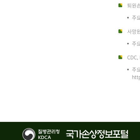
퇴원
주요
사망
주요
CDC, 
주요
htt