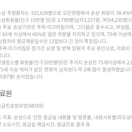
상 추정환자는 325,639명으로 모든연령에서 손상 퇴원의 38.4%
상퇴원율(인구 10만명 당)은 3,799명(남자3,237명, 여자4,230명
 주요 손상기전은 추락⋅미끄러짐이며, 그다음은 운수사고, 부딪힘, 
 60세 이상에서 66%로 많은 부분을 차지하고 있으며, 70세 이상
상환자의 평균재원일수인 13일보다 긴 것이 특징입니다.
추락⋅미끄러짐은 장기간 요양 및 반복 입원의 주요 원인으로, 의료비
니다.
생장소별 퇴원율(인구10만명당)은 주거지 손상은 75세이상에서 2,065명
75세 이상 여자가 같은 연령의 남자보다 약 2배 많이 발생하였습니다. 그
외(87명) 순이었습니다.
자료원
급진료정보망(NEDIS)
 지표: 손상으로 인한 응급실 내원율 및 방문율, 내원사유별(의도성여
 소요시간, 응급실 재실시간, 응급진료 결과 등