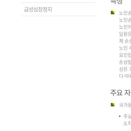
특징
급성심장정지
노인손
노인손
노인의
입원은
체 손
노인 
요인입
손상발
상은 
다·야
주요 
국가응
주요
도착