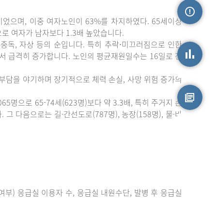
이었으며, 이중 여자노인이 63%를 차지하였다. 65세이상
손상정보
)으로 여자가 남자보다 1.3배 높았습니다.
중독, 자상 등의 순입니다. 특히 추락⋅미끄러짐으로 인한
에서 급격히 증가합니다. 노인의 평균재원일수는 16일로 전
손상통계
 부담을 야기하며 장기적으로 체력 손실, 사망 위험 증가의
으로 65-74세(623명)보다 약 3.3배, 특히 주거지 손
 다음으로는 길·간선도로(787명), 농장(158명), 물·바
원시자료
부) 응급실 이용자 수, 응급실 내원수단, 발병 후 응급실