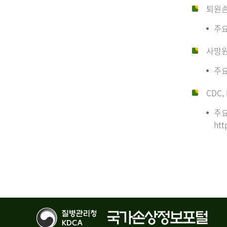
퇴원
주요
사망
주요
CDC, 
주요
htt