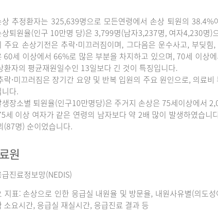
상 추정환자는 325,639명으로 모든연령에서 손상 퇴원의 38.4%
상퇴원율(인구 10만명 당)은 3,799명(남자3,237명, 여자4,230명
 주요 손상기전은 추락⋅미끄러짐이며, 그다음은 운수사고, 부딪힘, 
 60세 이상에서 66%로 많은 부분을 차지하고 있으며, 70세 이상
상환자의 평균재원일수인 13일보다 긴 것이 특징입니다.
추락⋅미끄러짐은 장기간 요양 및 반복 입원의 주요 원인으로, 의료비
니다.
생장소별 퇴원율(인구10만명당)은 주거지 손상은 75세이상에서 2,065명
75세 이상 여자가 같은 연령의 남자보다 약 2배 많이 발생하였습니다. 그
외(87명) 순이었습니다.
자료원
급진료정보망(NEDIS)
 지표: 손상으로 인한 응급실 내원율 및 방문율, 내원사유별(의도성여
 소요시간, 응급실 재실시간, 응급진료 결과 등