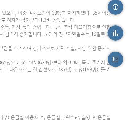
이었으며, 이중 여자노인이 63%를 차지하였다. 65세이상
손상정보
)으로 여자가 남자보다 1.3배 높았습니다.
중독, 자상 등의 순입니다. 특히 추락⋅미끄러짐으로 인한
에서 급격히 증가합니다. 노인의 평균재원일수는 16일로 전
손상통계
 부담을 야기하며 장기적으로 체력 손실, 사망 위험 증가의
으로 65-74세(623명)보다 약 3.3배, 특히 주거지 손
 다음으로는 길·간선도로(787명), 농장(158명), 물·바
원시자료
부) 응급실 이용자 수, 응급실 내원수단, 발병 후 응급실