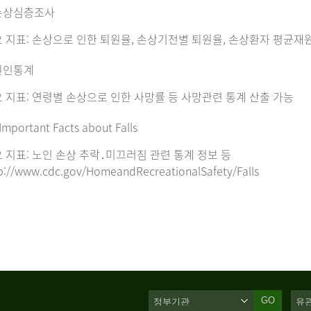
손상심층조사
 지표: 손상으로 인한 퇴원율, 손상기전별 퇴원율, 손상환자 평균재
원인통계
 지표: 연령별 손상으로 인한 사망률 등 사망관련 통계 산출 가능
Important Facts about Falls
 지표: 노인 손상 추락․미끄러짐 관련 통계 정보 등
p://www.cdc.gov/HomeandRecreationalSafety/Falls
GO