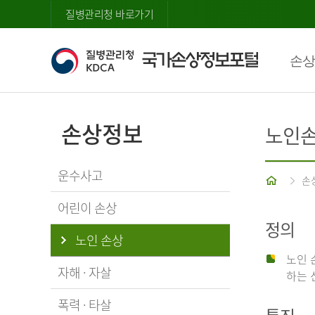
질병관리청 바로가기
손상
손상정보
노인
운수사고
홈
손
어린이 손상
정의
노인 손상
노인 
자해 · 자살
하는 
폭력 · 타살