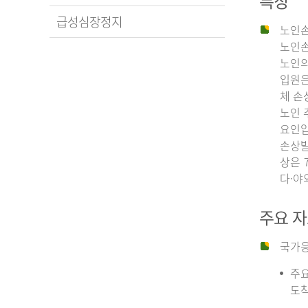
특징
급성심장정지
노인손
노인손
노인의
입원은
체 손
노인 
요인입
손상발
상은 
다·야
주요 
국가응
주요
도착