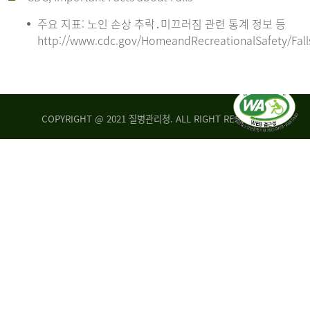
주요 지표: 노인 손상 추락․미끄러짐 관련 통계 정보 등
http://www.cdc.gov/HomeandRecreationalSafety/Fall
COPYRIGHT @ 2021 질병관리청. ALL RIGHT RESERVED