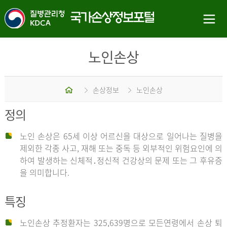
노인손상
홈
손상정보
노인손상
정의
노인 손상은 65세 이상 어르신을 대상으로 일어나는 질병을
제외한 각종 사고, 재해 또는 중독 등 외부적인 위험요인에 의
하여 발생하는 신체적․정신적 건강상의 문제 또는 그 후유증
을 의미합니다.
특징
노인손상 추정환자는 325,639명으로 모든연령에서 손상 퇴