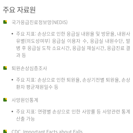
주요 자료원
국가응급진료정보망(NEDIS)
주요 지표: 손상으로 인한 응급실 내원율 및 방문율, 내원사
유별(의도성여부) 응급실 이용자 수, 응급실 내원수단, 발
병 후 응급실 도착 소요시간, 응급실 재실시간, 응급진료 결
과 등
퇴원손상심층조사
주요 지표: 손상으로 인한 퇴원율, 손상기전별 퇴원율, 손상
환자 평균재원일수 등
사망원인통계
주요 지표: 연령별 손상으로 인한 사망률 등 사망관련 통계
산출 가능
CDC, Important Facts about Falls