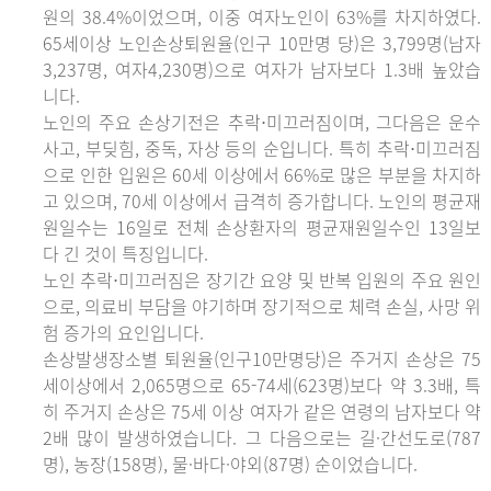
원의 38.4%이었으며, 이중 여자노인이 63%를 차지하였다.
65세이상 노인손상퇴원율(인구 10만명 당)은 3,799명(남자
3,237명, 여자4,230명)으로 여자가 남자보다 1.3배 높았습
니다.
노인의 주요 손상기전은 추락⋅미끄러짐이며, 그다음은 운수
사고, 부딪힘, 중독, 자상 등의 순입니다. 특히 추락⋅미끄러짐
으로 인한 입원은 60세 이상에서 66%로 많은 부분을 차지하
고 있으며, 70세 이상에서 급격히 증가합니다. 노인의 평균재
원일수는 16일로 전체 손상환자의 평균재원일수인 13일보
다 긴 것이 특징입니다.
노인 추락⋅미끄러짐은 장기간 요양 및 반복 입원의 주요 원인
으로, 의료비 부담을 야기하며 장기적으로 체력 손실, 사망 위
험 증가의 요인입니다.
손상발생장소별 퇴원율(인구10만명당)은 주거지 손상은 75
세이상에서 2,065명으로 65-74세(623명)보다 약 3.3배, 특
히 주거지 손상은 75세 이상 여자가 같은 연령의 남자보다 약
2배 많이 발생하였습니다. 그 다음으로는 길·간선도로(787
명), 농장(158명), 물·바다·야외(87명) 순이었습니다.