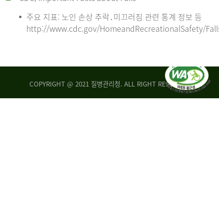
주요 지표: 노인 손상 추락․미끄러짐 관련 통계 정보 등
http://www.cdc.gov/HomeandRecreationalSafety/Fall
COPYRIGHT @ 2021 질병관리청. ALL RIGHT RESERVED