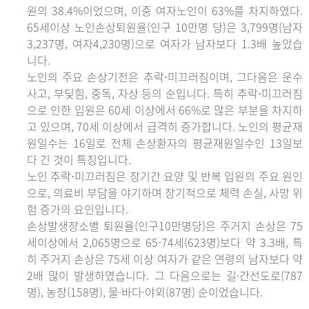
원의 38.4%이었으며, 이중 여자노인이 63%를 차지하였다.
65세이상 노인손상퇴원율(인구 10만명 당)은 3,799명(남자
3,237명, 여자4,230명)으로 여자가 남자보다 1.3배 높았습
니다.
노인의 주요 손상기전은 추락⋅미끄러짐이며, 그다음은 운수
사고, 부딪힘, 중독, 자상 등의 순입니다. 특히 추락⋅미끄러짐
으로 인한 입원은 60세 이상에서 66%로 많은 부분을 차지하
고 있으며, 70세 이상에서 급격히 증가합니다. 노인의 평균재
원일수는 16일로 전체 손상환자의 평균재원일수인 13일보
다 긴 것이 특징입니다.
노인 추락⋅미끄러짐은 장기간 요양 및 반복 입원의 주요 원인
으로, 의료비 부담을 야기하며 장기적으로 체력 손실, 사망 위
험 증가의 요인입니다.
손상발생장소별 퇴원율(인구10만명당)은 주거지 손상은 75
세이상에서 2,065명으로 65-74세(623명)보다 약 3.3배, 특
히 주거지 손상은 75세 이상 여자가 같은 연령의 남자보다 약
2배 많이 발생하였습니다. 그 다음으로는 길·간선도로(787
명), 농장(158명), 물·바다·야외(87명) 순이었습니다.