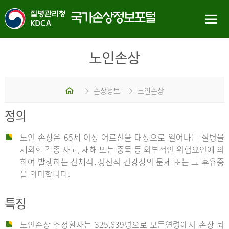
노인손상
홈
손상정보
노인손상
정의
노인 손상은 65세 이상 어르신을 대상으로 일어나는 질병을
제외한 각종 사고, 재해 또는 중독 등 외부적인 위험요인에 의
하여 발생하는 신체적․정신적 건강상의 문제 또는 그 후유증
을 의미합니다.
특징
노인손상 추정환자는 325,639명으로 모든연령에서 손상 퇴