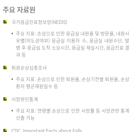
주요 자료원
국가응급진료정보망(NEDIS)
주요 지표: 손상으로 인한 응급실 내원율 및 방문율, 내원사
유별(의도성여부) 응급실 이용자 수, 응급실 내원수단, 발
병 후 응급실 도착 소요시간, 응급실 재실시간, 응급진료 결
과 등
퇴원손상심층조사
주요 지표: 손상으로 인한 퇴원율, 손상기전별 퇴원율, 손상
환자 평균재원일수 등
사망원인통계
주요 지표: 연령별 손상으로 인한 사망률 등 사망관련 통계
산출 가능
CDC, Important Facts about Falls