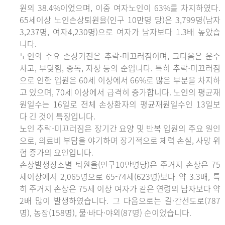
원의 38.4%이었으며, 이중 여자노인이 63%를 차지하였다.
65세이상 노인손상퇴원율(인구 10만명 당)은 3,799명(남자
3,237명, 여자4,230명)으로 여자가 남자보다 1.3배 높았습
니다.
노인의 주요 손상기전은 추락⋅미끄러짐이며, 그다음은 운수
사고, 부딪힘, 중독, 자상 등의 순입니다. 특히 추락⋅미끄러짐
으로 인한 입원은 60세 이상에서 66%로 많은 부분을 차지하
고 있으며, 70세 이상에서 급격히 증가합니다. 노인의 평균재
원일수는 16일로 전체 손상환자의 평균재원일수인 13일보
다 긴 것이 특징입니다.
노인 추락⋅미끄러짐은 장기간 요양 및 반복 입원의 주요 원인
으로, 의료비 부담을 야기하며 장기적으로 체력 손실, 사망 위
험 증가의 요인입니다.
손상발생장소별 퇴원율(인구10만명당)은 주거지 손상은 75
세이상에서 2,065명으로 65-74세(623명)보다 약 3.3배, 특
히 주거지 손상은 75세 이상 여자가 같은 연령의 남자보다 약
2배 많이 발생하였습니다. 그 다음으로는 길·간선도로(787
명), 농장(158명), 물·바다·야외(87명) 순이었습니다.