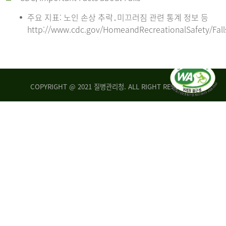
주요 지표: 노인 손상 추락․미끄러짐 관련 통계 정보 등
http://www.cdc.gov/HomeandRecreationalSafety/Fall
COPYRIGHT @ 2021 질병관리청. ALL RIGHT RESERVED