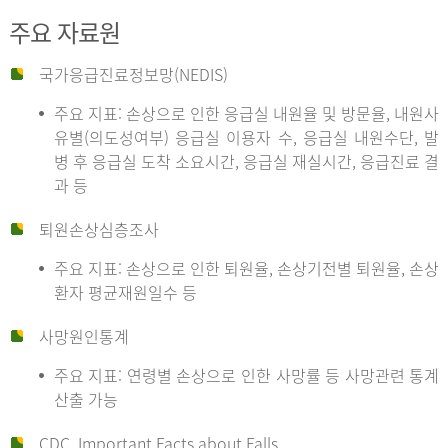
주요 자료원
국가응급진료정보망(NEDIS)
주요 지표: 손상으로 인한 응급실 내원율 및 방문율, 내원사
유별(의도성여부) 응급실 이용자 수, 응급실 내원수단, 발
병 후 응급실 도착 소요시간, 응급실 재실시간, 응급진료 결
과 등
퇴원손상심층조사
주요 지표: 손상으로 인한 퇴원율, 손상기전별 퇴원율, 손상
환자 평균재원일수 등
사망원인통계
주요 지표: 연령별 손상으로 인한 사망률 등 사망관련 통계
산출 가능
CDC, Important Facts about Falls