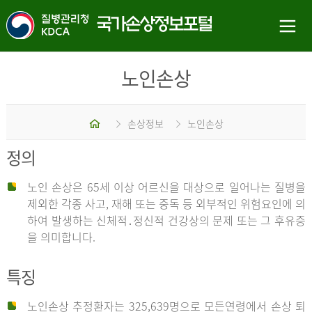
노인손상
홈
손상정보
노인손상
정의
노인 손상은 65세 이상 어르신을 대상으로 일어나는 질병을
제외한 각종 사고, 재해 또는 중독 등 외부적인 위험요인에 의
하여 발생하는 신체적․정신적 건강상의 문제 또는 그 후유증
을 의미합니다.
특징
노인손상 추정환자는 325,639명으로 모든연령에서 손상 퇴