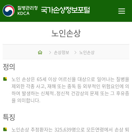
노인손상
홈
손상정보
노인손상
정의
노인 손상은 65세 이상 어르신을 대상으로 일어나는 질병을
제외한 각종 사고, 재해 또는 중독 등 외부적인 위험요인에 의
하여 발생하는 신체적․정신적 건강상의 문제 또는 그 후유증
을 의미합니다.
특징
노인손상 추정환자는 325,639명으로 모든연령에서 손상 퇴