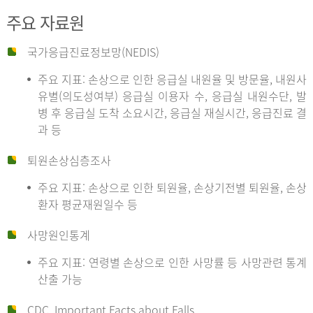
주요 자료원
국가응급진료정보망(NEDIS)
주요 지표: 손상으로 인한 응급실 내원율 및 방문율, 내원사
유별(의도성여부) 응급실 이용자 수, 응급실 내원수단, 발
병 후 응급실 도착 소요시간, 응급실 재실시간, 응급진료 결
과 등
퇴원손상심층조사
주요 지표: 손상으로 인한 퇴원율, 손상기전별 퇴원율, 손상
환자 평균재원일수 등
사망원인통계
주요 지표: 연령별 손상으로 인한 사망률 등 사망관련 통계
산출 가능
CDC, Important Facts about Falls