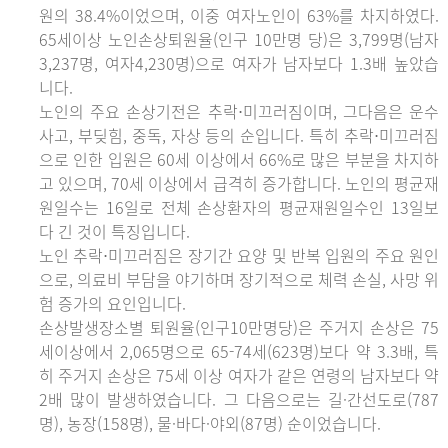
원의 38.4%이었으며, 이중 여자노인이 63%를 차지하였다.
65세이상 노인손상퇴원율(인구 10만명 당)은 3,799명(남자
3,237명, 여자4,230명)으로 여자가 남자보다 1.3배 높았습
니다.
노인의 주요 손상기전은 추락⋅미끄러짐이며, 그다음은 운수
사고, 부딪힘, 중독, 자상 등의 순입니다. 특히 추락⋅미끄러짐
으로 인한 입원은 60세 이상에서 66%로 많은 부분을 차지하
고 있으며, 70세 이상에서 급격히 증가합니다. 노인의 평균재
원일수는 16일로 전체 손상환자의 평균재원일수인 13일보
다 긴 것이 특징입니다.
노인 추락⋅미끄러짐은 장기간 요양 및 반복 입원의 주요 원인
으로, 의료비 부담을 야기하며 장기적으로 체력 손실, 사망 위
험 증가의 요인입니다.
손상발생장소별 퇴원율(인구10만명당)은 주거지 손상은 75
세이상에서 2,065명으로 65-74세(623명)보다 약 3.3배, 특
히 주거지 손상은 75세 이상 여자가 같은 연령의 남자보다 약
2배 많이 발생하였습니다. 그 다음으로는 길·간선도로(787
명), 농장(158명), 물·바다·야외(87명) 순이었습니다.