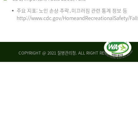
주요 지표: 노인 손상 추락․미끄러짐 관련 통계 정보 등
http://www.cdc.gov/HomeandRecreationalSafety/Fall
COPYRIGHT @ 2021 질병관리청. ALL RIGHT RESERVED