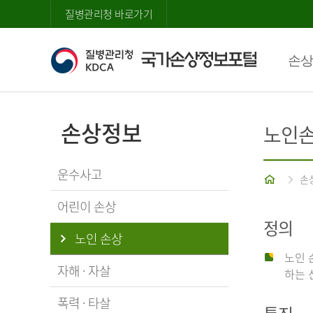
질병관리청 바로가기
손상
손상정보
노인
운수사고
홈
손
어린이 손상
정의
노인 손상
노인 
자해 · 자살
하는 
폭력 · 타살