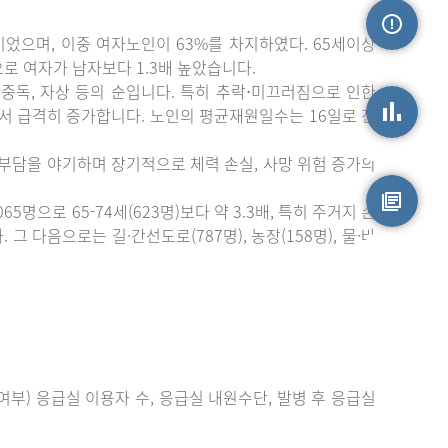
이었으며, 이중 여자노인이 63%를 차지하였다. 65세이상
손상정보
)으로 여자가 남자보다 1.3배 높았습니다.
중독, 자상 등의 순입니다. 특히 추락⋅미끄러짐으로 인한
에서 급격히 증가합니다. 노인의 평균재원일수는 16일로 전
손상통계
 부담을 야기하며 장기적으로 체력 손실, 사망 위험 증가의
으로 65-74세(623명)보다 약 3.3배, 특히 주거지 손
 다음으로는 길·간선도로(787명), 농장(158명), 물·바
원시자료
부) 응급실 이용자 수, 응급실 내원수단, 발병 후 응급실