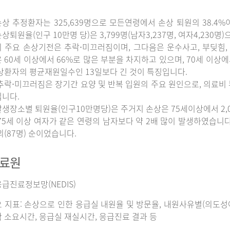
상 추정환자는 325,639명으로 모든연령에서 손상 퇴원의 38.4%
상퇴원율(인구 10만명 당)은 3,799명(남자3,237명, 여자4,230명
 주요 손상기전은 추락⋅미끄러짐이며, 그다음은 운수사고, 부딪힘, 
 60세 이상에서 66%로 많은 부분을 차지하고 있으며, 70세 이상
상환자의 평균재원일수인 13일보다 긴 것이 특징입니다.
추락⋅미끄러짐은 장기간 요양 및 반복 입원의 주요 원인으로, 의료비
니다.
생장소별 퇴원율(인구10만명당)은 주거지 손상은 75세이상에서 2,065명
75세 이상 여자가 같은 연령의 남자보다 약 2배 많이 발생하였습니다. 그
외(87명) 순이었습니다.
자료원
급진료정보망(NEDIS)
 지표: 손상으로 인한 응급실 내원율 및 방문율, 내원사유별(의도성여
 소요시간, 응급실 재실시간, 응급진료 결과 등