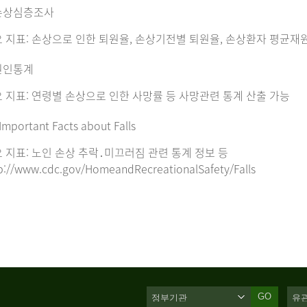
손상심층조사
 지표: 손상으로 인한 퇴원율, 손상기전별 퇴원율, 손상환자 평균재
원인통계
 지표: 연령별 손상으로 인한 사망률 등 사망관련 통계 산출 가능
Important Facts about Falls
 지표: 노인 손상 추락․미끄러짐 관련 통계 정보 등
p://www.cdc.gov/HomeandRecreationalSafety/Falls
GO