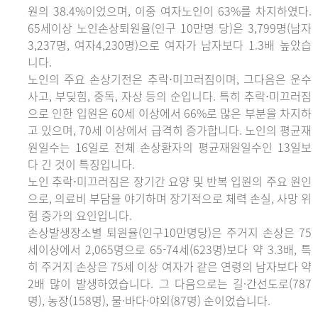
원의 38.4%이었으며, 이중 여자노인이 63%를 차지하였다.
65세이상 노인손상퇴원율(인구 10만명 당)은 3,799명(남자
3,237명, 여자4,230명)으로 여자가 남자보다 1.3배 높았습
니다.
노인의 주요 손상기전은 추락⋅미끄러짐이며, 그다음은 운수
사고, 부딪힘, 중독, 자상 등의 순입니다. 특히 추락⋅미끄러짐
으로 인한 입원은 60세 이상에서 66%로 많은 부분을 차지하
고 있으며, 70세 이상에서 급격히 증가합니다. 노인의 평균재
원일수는 16일로 전체 손상환자의 평균재원일수인 13일보
다 긴 것이 특징입니다.
노인 추락⋅미끄러짐은 장기간 요양 및 반복 입원의 주요 원인
으로, 의료비 부담을 야기하며 장기적으로 체력 손실, 사망 위
험 증가의 요인입니다.
손상발생장소별 퇴원율(인구10만명당)은 주거지 손상은 75
세이상에서 2,065명으로 65-74세(623명)보다 약 3.3배, 특
히 주거지 손상은 75세 이상 여자가 같은 연령의 남자보다 약
2배 많이 발생하였습니다. 그 다음으로는 길·간선도로(787
명), 농장(158명), 물·바다·야외(87명) 순이었습니다.