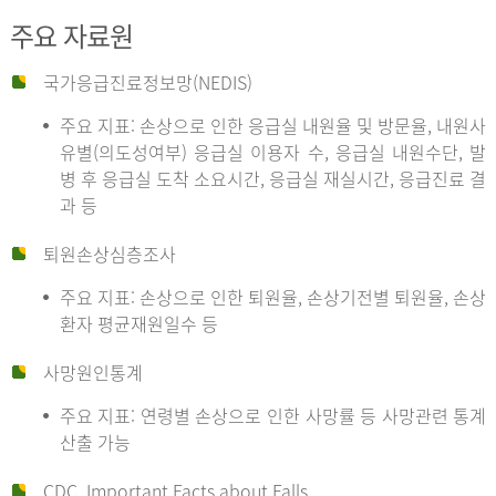
주요 자료원
국가응급진료정보망(NEDIS)
주요 지표: 손상으로 인한 응급실 내원율 및 방문율, 내원사
유별(의도성여부) 응급실 이용자 수, 응급실 내원수단, 발
병 후 응급실 도착 소요시간, 응급실 재실시간, 응급진료 결
과 등
퇴원손상심층조사
주요 지표: 손상으로 인한 퇴원율, 손상기전별 퇴원율, 손상
환자 평균재원일수 등
사망원인통계
주요 지표: 연령별 손상으로 인한 사망률 등 사망관련 통계
산출 가능
CDC, Important Facts about Falls