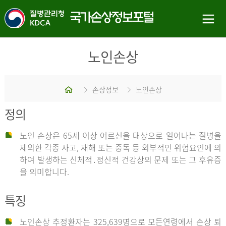
노인손상
홈
손상정보
노인손상
정의
노인 손상은 65세 이상 어르신을 대상으로 일어나는 질병을
제외한 각종 사고, 재해 또는 중독 등 외부적인 위험요인에 의
하여 발생하는 신체적․정신적 건강상의 문제 또는 그 후유증
을 의미합니다.
특징
노인손상 추정환자는 325,639명으로 모든연령에서 손상 퇴