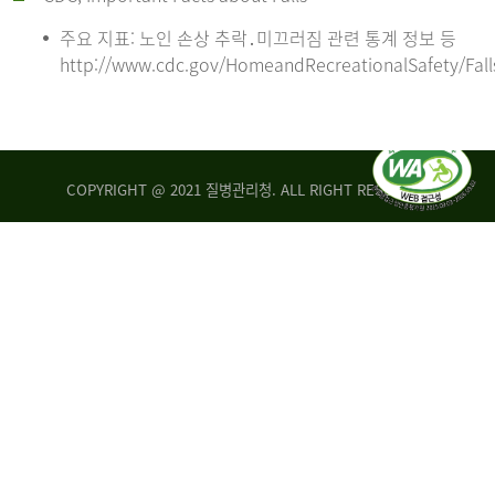
주요 지표: 노인 손상 추락․미끄러짐 관련 통계 정보 등
http://www.cdc.gov/HomeandRecreationalSafety/Fall
COPYRIGHT @ 2021 질병관리청. ALL RIGHT RESERVED