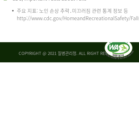
주요 지표: 노인 손상 추락․미끄러짐 관련 통계 정보 등
http://www.cdc.gov/HomeandRecreationalSafety/Fall
COPYRIGHT @ 2021 질병관리청. ALL RIGHT RESERVED