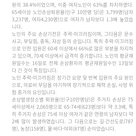
원의 38.4%이었으며, 이중 여자노인이 63%를 차지하였다.
65세이상 노인손상퇴원율(인구 10만명 당)은 3,799명(남자
3,237명, 여자4,230명)으로 여자가 남자보다 1.3배 높았습
니다.
노인의 주요 손상기전은 추락⋅미끄러짐이며, 그다음은 운수
사고, 부딪힘, 중독, 자상 등의 순입니다. 특히 추락⋅미끄러짐
으로 인한 입원은 60세 이상에서 66%로 많은 부분을 차지하
고 있으며, 70세 이상에서 급격히 증가합니다. 노인의 평균재
원일수는 16일로 전체 손상환자의 평균재원일수인 13일보
다 긴 것이 특징입니다.
노인 추락⋅미끄러짐은 장기간 요양 및 반복 입원의 주요 원인
으로, 의료비 부담을 야기하며 장기적으로 체력 손실, 사망 위
험 증가의 요인입니다.
손상발생장소별 퇴원율(인구10만명당)은 주거지 손상은 75
세이상에서 2,065명으로 65-74세(623명)보다 약 3.3배, 특
히 주거지 손상은 75세 이상 여자가 같은 연령의 남자보다 약
2배 많이 발생하였습니다. 그 다음으로는 길·간선도로(787
명), 농장(158명), 물·바다·야외(87명) 순이었습니다.