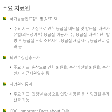
주요 자료원
국가응급진료정보망(NEDIS)
주요 지표: 손상으로 인한 응급실 내원율 및 방문율, 내원사
유별(의도성여부) 응급실 이용자 수, 응급실 내원수단, 발
병 후 응급실 도착 소요시간, 응급실 재실시간, 응급진료 결
과 등
퇴원손상심층조사
주요 지표: 손상으로 인한 퇴원율, 손상기전별 퇴원율, 손상
환자 평균재원일수 등
사망원인통계
주요 지표: 연령별 손상으로 인한 사망률 등 사망관련 통계
산출 가능
CDC, Important Facts about Falls