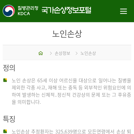
노인손상
홈
손상정보
노인손상
정의
노인 손상은 65세 이상 어르신을 대상으로 일어나는 질병을
제외한 각종 사고, 재해 또는 중독 등 외부적인 위험요인에 의
하여 발생하는 신체적․정신적 건강상의 문제 또는 그 후유증
을 의미합니다.
특징
노인손상 추정환자는 325,639명으로 모든연령에서 손상 퇴