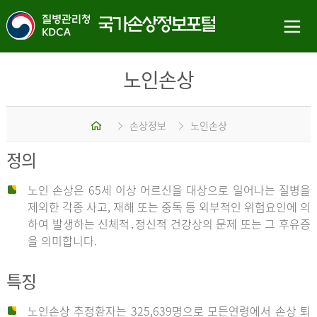
노인손상
홈
손상정보
노인손상
정의
노인 손상은 65세 이상 어르신을 대상으로 일어나는 질병을
제외한 각종 사고, 재해 또는 중독 등 외부적인 위험요인에 의
하여 발생하는 신체적․정신적 건강상의 문제 또는 그 후유증
을 의미합니다.
특징
노인손상 추정환자는 325,639명으로 모든연령에서 손상 퇴