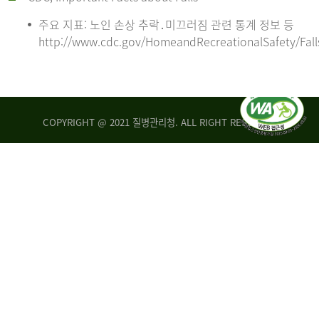
주요 지표: 노인 손상 추락․미끄러짐 관련 통계 정보 등
http://www.cdc.gov/HomeandRecreationalSafety/Fall
COPYRIGHT @ 2021 질병관리청. ALL RIGHT RESERVED