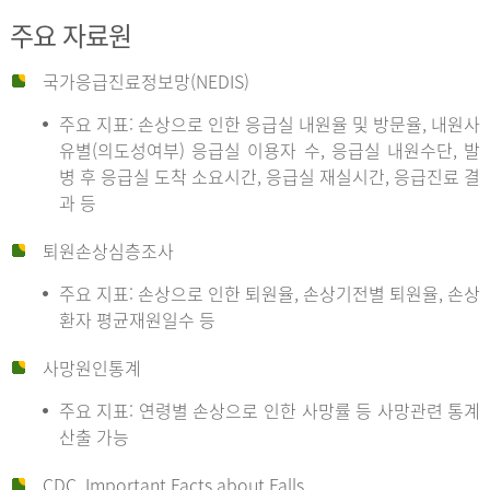
주요 자료원
국가응급진료정보망(NEDIS)
주요 지표: 손상으로 인한 응급실 내원율 및 방문율, 내원사
유별(의도성여부) 응급실 이용자 수, 응급실 내원수단, 발
병 후 응급실 도착 소요시간, 응급실 재실시간, 응급진료 결
과 등
퇴원손상심층조사
주요 지표: 손상으로 인한 퇴원율, 손상기전별 퇴원율, 손상
환자 평균재원일수 등
사망원인통계
주요 지표: 연령별 손상으로 인한 사망률 등 사망관련 통계
산출 가능
CDC, Important Facts about Falls