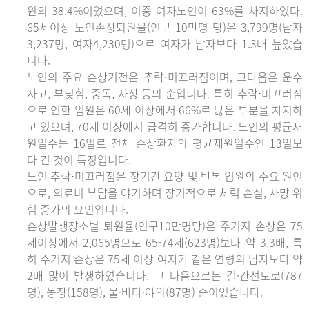
원의 38.4%이었으며, 이중 여자노인이 63%를 차지하였다.
65세이상 노인손상퇴원율(인구 10만명 당)은 3,799명(남자
3,237명, 여자4,230명)으로 여자가 남자보다 1.3배 높았습
니다.
노인의 주요 손상기전은 추락⋅미끄러짐이며, 그다음은 운수
사고, 부딪힘, 중독, 자상 등의 순입니다. 특히 추락⋅미끄러짐
으로 인한 입원은 60세 이상에서 66%로 많은 부분을 차지하
고 있으며, 70세 이상에서 급격히 증가합니다. 노인의 평균재
원일수는 16일로 전체 손상환자의 평균재원일수인 13일보
다 긴 것이 특징입니다.
노인 추락⋅미끄러짐은 장기간 요양 및 반복 입원의 주요 원인
으로, 의료비 부담을 야기하며 장기적으로 체력 손실, 사망 위
험 증가의 요인입니다.
손상발생장소별 퇴원율(인구10만명당)은 주거지 손상은 75
세이상에서 2,065명으로 65-74세(623명)보다 약 3.3배, 특
히 주거지 손상은 75세 이상 여자가 같은 연령의 남자보다 약
2배 많이 발생하였습니다. 그 다음으로는 길·간선도로(787
명), 농장(158명), 물·바다·야외(87명) 순이었습니다.