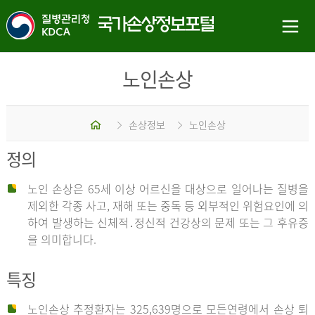
노인손상
홈
손상정보
노인손상
정의
노인 손상은 65세 이상 어르신을 대상으로 일어나는 질병을
제외한 각종 사고, 재해 또는 중독 등 외부적인 위험요인에 의
하여 발생하는 신체적․정신적 건강상의 문제 또는 그 후유증
을 의미합니다.
특징
노인손상 추정환자는 325,639명으로 모든연령에서 손상 퇴