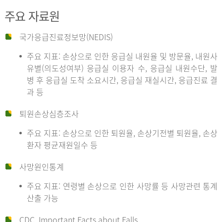
주요 자료원
국가응급진료정보망(NEDIS)
주요 지표: 손상으로 인한 응급실 내원율 및 방문율, 내원사
유별(의도성여부) 응급실 이용자 수, 응급실 내원수단, 발
병 후 응급실 도착 소요시간, 응급실 재실시간, 응급진료 결
과 등
퇴원손상심층조사
주요 지표: 손상으로 인한 퇴원율, 손상기전별 퇴원율, 손상
환자 평균재원일수 등
사망원인통계
주요 지표: 연령별 손상으로 인한 사망률 등 사망관련 통계
산출 가능
CDC, Important Facts about Falls