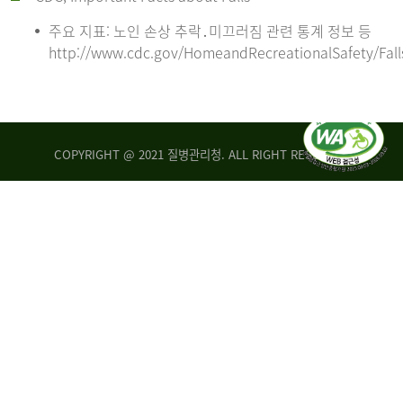
주요 지표: 노인 손상 추락․미끄러짐 관련 통계 정보 등
http://www.cdc.gov/HomeandRecreationalSafety/Fall
COPYRIGHT @ 2021 질병관리청. ALL RIGHT RESERVED