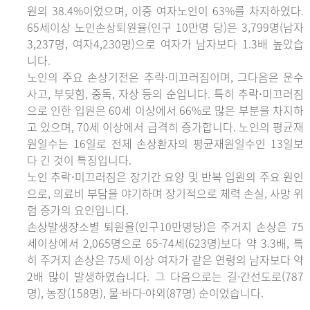
원의 38.4%이었으며, 이중 여자노인이 63%를 차지하였다.
65세이상 노인손상퇴원율(인구 10만명 당)은 3,799명(남자
3,237명, 여자4,230명)으로 여자가 남자보다 1.3배 높았습
니다.
노인의 주요 손상기전은 추락⋅미끄러짐이며, 그다음은 운수
사고, 부딪힘, 중독, 자상 등의 순입니다. 특히 추락⋅미끄러짐
으로 인한 입원은 60세 이상에서 66%로 많은 부분을 차지하
고 있으며, 70세 이상에서 급격히 증가합니다. 노인의 평균재
원일수는 16일로 전체 손상환자의 평균재원일수인 13일보
다 긴 것이 특징입니다.
노인 추락⋅미끄러짐은 장기간 요양 및 반복 입원의 주요 원인
으로, 의료비 부담을 야기하며 장기적으로 체력 손실, 사망 위
험 증가의 요인입니다.
손상발생장소별 퇴원율(인구10만명당)은 주거지 손상은 75
세이상에서 2,065명으로 65-74세(623명)보다 약 3.3배, 특
히 주거지 손상은 75세 이상 여자가 같은 연령의 남자보다 약
2배 많이 발생하였습니다. 그 다음으로는 길·간선도로(787
명), 농장(158명), 물·바다·야외(87명) 순이었습니다.