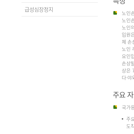
특징
급성심장정지
노인손
노인손
노인의
입원은
체 손
노인 
요인입
손상발
상은 
다·야
주요 
국가응
주요
도착