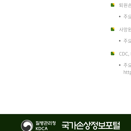
퇴원
주요
사망
주요
CDC, 
주요
htt