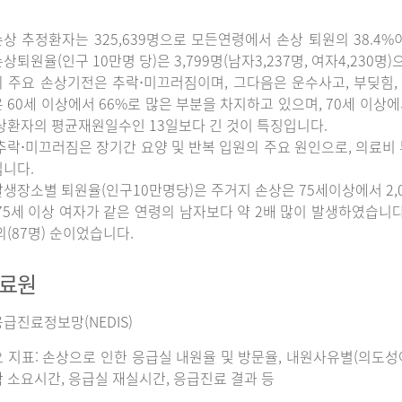
상 추정환자는 325,639명으로 모든연령에서 손상 퇴원의 38.4%
상퇴원율(인구 10만명 당)은 3,799명(남자3,237명, 여자4,230명
 주요 손상기전은 추락⋅미끄러짐이며, 그다음은 운수사고, 부딪힘, 
 60세 이상에서 66%로 많은 부분을 차지하고 있으며, 70세 이상
상환자의 평균재원일수인 13일보다 긴 것이 특징입니다.
추락⋅미끄러짐은 장기간 요양 및 반복 입원의 주요 원인으로, 의료비
니다.
생장소별 퇴원율(인구10만명당)은 주거지 손상은 75세이상에서 2,065명
75세 이상 여자가 같은 연령의 남자보다 약 2배 많이 발생하였습니다. 그
외(87명) 순이었습니다.
자료원
급진료정보망(NEDIS)
 지표: 손상으로 인한 응급실 내원율 및 방문율, 내원사유별(의도성여
 소요시간, 응급실 재실시간, 응급진료 결과 등