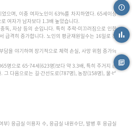
이었으며, 이중 여자노인이 63%를 차지하였다. 65세이상
손상정보
)으로 여자가 남자보다 1.3배 높았습니다.
중독, 자상 등의 순입니다. 특히 추락⋅미끄러짐으로 인한
에서 급격히 증가합니다. 노인의 평균재원일수는 16일로 전
손상통계
 부담을 야기하며 장기적으로 체력 손실, 사망 위험 증가의
으로 65-74세(623명)보다 약 3.3배, 특히 주거지 손
 다음으로는 길·간선도로(787명), 농장(158명), 물·바
원시자료
부) 응급실 이용자 수, 응급실 내원수단, 발병 후 응급실