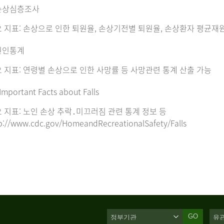
손상심층조사
 지표: 손상으로 인한 퇴원율, 손상기전별 퇴원율, 손상환자 평균재
원인통계
 지표: 연령별 손상으로 인한 사망률 등 사망관련 통계 산출 가능
Important Facts about Falls
 지표: 노인 손상 추락․미끄러짐 관련 통계 정보 등
p://www.cdc.gov/HomeandRecreationalSafety/Falls
GO