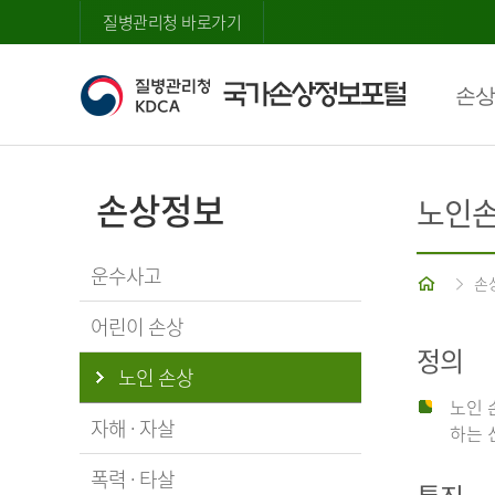
질병관리청 바로가기
손상
손상정보
노인
운수사고
홈
손
어린이 손상
정의
노인 손상
노인 
자해 · 자살
하는 
폭력 · 타살