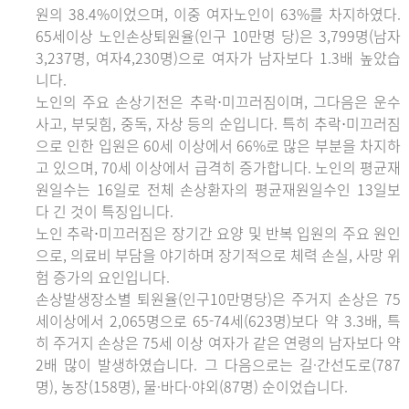
원의 38.4%이었으며, 이중 여자노인이 63%를 차지하였다.
65세이상 노인손상퇴원율(인구 10만명 당)은 3,799명(남자
3,237명, 여자4,230명)으로 여자가 남자보다 1.3배 높았습
니다.
노인의 주요 손상기전은 추락⋅미끄러짐이며, 그다음은 운수
사고, 부딪힘, 중독, 자상 등의 순입니다. 특히 추락⋅미끄러짐
으로 인한 입원은 60세 이상에서 66%로 많은 부분을 차지하
고 있으며, 70세 이상에서 급격히 증가합니다. 노인의 평균재
원일수는 16일로 전체 손상환자의 평균재원일수인 13일보
다 긴 것이 특징입니다.
노인 추락⋅미끄러짐은 장기간 요양 및 반복 입원의 주요 원인
으로, 의료비 부담을 야기하며 장기적으로 체력 손실, 사망 위
험 증가의 요인입니다.
손상발생장소별 퇴원율(인구10만명당)은 주거지 손상은 75
세이상에서 2,065명으로 65-74세(623명)보다 약 3.3배, 특
히 주거지 손상은 75세 이상 여자가 같은 연령의 남자보다 약
2배 많이 발생하였습니다. 그 다음으로는 길·간선도로(787
명), 농장(158명), 물·바다·야외(87명) 순이었습니다.