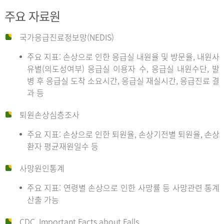
주요 자료원
국가응급진료정보망(NEDIS)
주요 지표: 손상으로 인한 응급실 내원율 및 방문율, 내원사
유별(의도성여부) 응급실 이용자 수, 응급실 내원수단, 발
병 후 응급실 도착 소요시간, 응급실 재실시간, 응급진료 결
과 등
퇴원손상심층조사
주요 지표: 손상으로 인한 퇴원율, 손상기전별 퇴원율, 손상
환자 평균재원일수 등
사망원인통계
주요 지표: 연령별 손상으로 인한 사망률 등 사망관련 통계
산출 가능
CDC, Important Facts about Falls