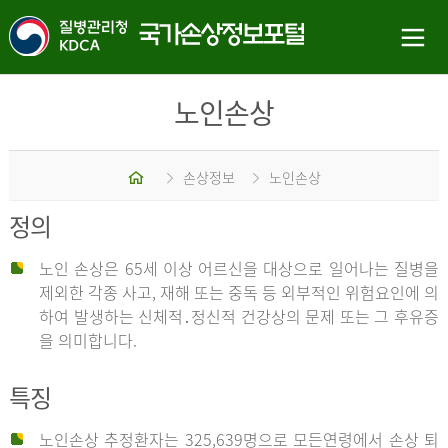
노인손상
홈
손상정보
노인손상
정의
노인 손상은 65세 이상 어르신을 대상으로 일어나는 질병을
제외한 각종 사고, 재해 또는 중독 등 외부적인 위험요인에 의
하여 발생하는 신체적․정신적 건강상의 문제 또는 그 후유증
을 의미합니다.
특징
노인손상 추정환자는 325,639명으로 모든연령에서 손상 퇴