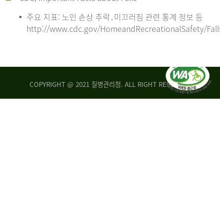
주요 지표: 노인 손상 추락․미끄러짐 관련 통계 정보 등
http://www.cdc.gov/HomeandRecreationalSafety/Fall
COPYRIGHT @ 2021 질병관리청. ALL RIGHT RESERVED