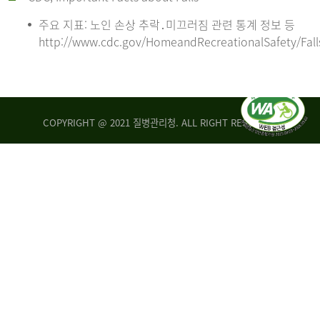
주요 지표: 노인 손상 추락․미끄러짐 관련 통계 정보 등
http://www.cdc.gov/HomeandRecreationalSafety/Fall
COPYRIGHT @ 2021 질병관리청. ALL RIGHT RESERVED