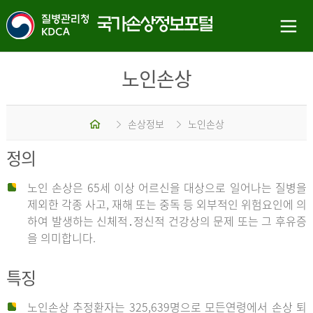
노인손상
홈
손상정보
노인손상
정의
노인 손상은 65세 이상 어르신을 대상으로 일어나는 질병을
제외한 각종 사고, 재해 또는 중독 등 외부적인 위험요인에 의
하여 발생하는 신체적․정신적 건강상의 문제 또는 그 후유증
을 의미합니다.
특징
노인손상 추정환자는 325,639명으로 모든연령에서 손상 퇴