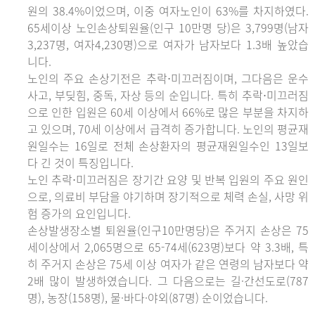
원의 38.4%이었으며, 이중 여자노인이 63%를 차지하였다.
65세이상 노인손상퇴원율(인구 10만명 당)은 3,799명(남자
3,237명, 여자4,230명)으로 여자가 남자보다 1.3배 높았습
니다.
노인의 주요 손상기전은 추락⋅미끄러짐이며, 그다음은 운수
사고, 부딪힘, 중독, 자상 등의 순입니다. 특히 추락⋅미끄러짐
으로 인한 입원은 60세 이상에서 66%로 많은 부분을 차지하
고 있으며, 70세 이상에서 급격히 증가합니다. 노인의 평균재
원일수는 16일로 전체 손상환자의 평균재원일수인 13일보
다 긴 것이 특징입니다.
노인 추락⋅미끄러짐은 장기간 요양 및 반복 입원의 주요 원인
으로, 의료비 부담을 야기하며 장기적으로 체력 손실, 사망 위
험 증가의 요인입니다.
손상발생장소별 퇴원율(인구10만명당)은 주거지 손상은 75
세이상에서 2,065명으로 65-74세(623명)보다 약 3.3배, 특
히 주거지 손상은 75세 이상 여자가 같은 연령의 남자보다 약
2배 많이 발생하였습니다. 그 다음으로는 길·간선도로(787
명), 농장(158명), 물·바다·야외(87명) 순이었습니다.