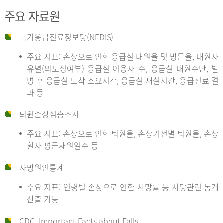
주요 자료원
국가응급진료정보망(NEDIS)
주요 지표: 손상으로 인한 응급실 내원율 및 방문율, 내원사
유별(의도성여부) 응급실 이용자 수, 응급실 내원수단, 발
병 후 응급실 도착 소요시간, 응급실 재실시간, 응급진료 결
과 등
퇴원손상심층조사
주요 지표: 손상으로 인한 퇴원율, 손상기전별 퇴원율, 손상
환자 평균재원일수 등
사망원인통계
주요 지표: 연령별 손상으로 인한 사망률 등 사망관련 통계
산출 가능
CDC, Important Facts about Falls