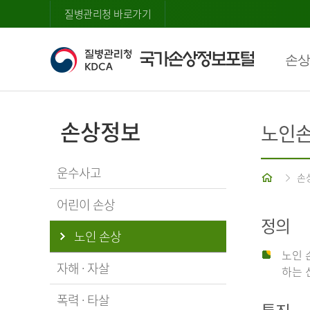
질병관리청 바로가기
손상
손상정보
노인
운수사고
홈
손
어린이 손상
정의
노인 손상
노인 
자해 · 자살
하는 
폭력 · 타살