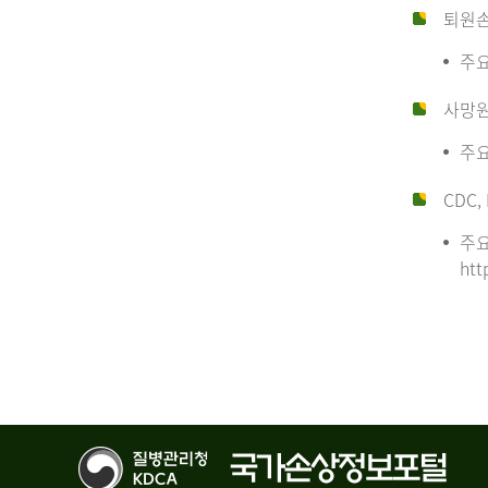
퇴원
주요
사망
주요
CDC, 
주요
htt