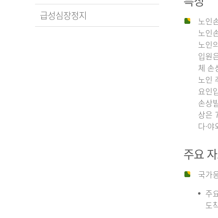
특징
급성심장정지
노인손
노인손
노인의
입원은
체 손
노인 
요인입
손상발
상은 
다·야
주요 
국가응
주요
도착