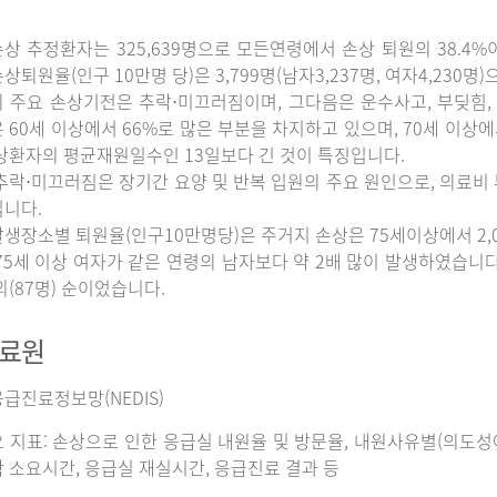
상 추정환자는 325,639명으로 모든연령에서 손상 퇴원의 38.4%
상퇴원율(인구 10만명 당)은 3,799명(남자3,237명, 여자4,230명
 주요 손상기전은 추락⋅미끄러짐이며, 그다음은 운수사고, 부딪힘, 
 60세 이상에서 66%로 많은 부분을 차지하고 있으며, 70세 이상
상환자의 평균재원일수인 13일보다 긴 것이 특징입니다.
추락⋅미끄러짐은 장기간 요양 및 반복 입원의 주요 원인으로, 의료비
니다.
생장소별 퇴원율(인구10만명당)은 주거지 손상은 75세이상에서 2,065명
75세 이상 여자가 같은 연령의 남자보다 약 2배 많이 발생하였습니다. 그
외(87명) 순이었습니다.
자료원
급진료정보망(NEDIS)
 지표: 손상으로 인한 응급실 내원율 및 방문율, 내원사유별(의도성여
 소요시간, 응급실 재실시간, 응급진료 결과 등