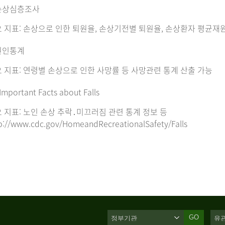
손상심층조사
 지표: 손상으로 인한 퇴원율, 손상기전별 퇴원율, 손상환자 평균재
원인통계
 지표: 연령별 손상으로 인한 사망률 등 사망관련 통계 산출 가능
Important Facts about Falls
 지표: 노인 손상 추락․미끄러짐 관련 통계 정보 등
p://www.cdc.gov/HomeandRecreationalSafety/Falls
GO