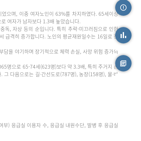
이었으며, 이중 여자노인이 63%를 차지하였다. 65세이상
손상정보
)으로 여자가 남자보다 1.3배 높았습니다.
중독, 자상 등의 순입니다. 특히 추락⋅미끄러짐으로 인한
에서 급격히 증가합니다. 노인의 평균재원일수는 16일로 전
손상통계
 부담을 야기하며 장기적으로 체력 손실, 사망 위험 증가의
으로 65-74세(623명)보다 약 3.3배, 특히 주거지 손
 다음으로는 길·간선도로(787명), 농장(158명), 물·바
원시자료
부) 응급실 이용자 수, 응급실 내원수단, 발병 후 응급실