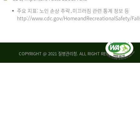
주요 지표: 노인 손상 추락․미끄러짐 관련 통계 정보 등
http://www.cdc.gov/HomeandRecreationalSafety/Fall
COPYRIGHT @ 2021 질병관리청. ALL RIGHT RESERVED