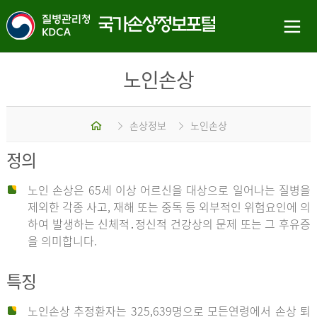
노인손상
홈
손상정보
노인손상
정의
노인 손상은 65세 이상 어르신을 대상으로 일어나는 질병을
제외한 각종 사고, 재해 또는 중독 등 외부적인 위험요인에 의
하여 발생하는 신체적․정신적 건강상의 문제 또는 그 후유증
을 의미합니다.
특징
노인손상 추정환자는 325,639명으로 모든연령에서 손상 퇴