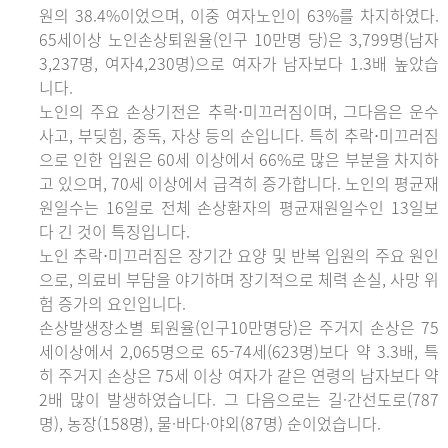
원의 38.4%이었으며, 이중 여자노인이 63%를 차지하였다.
65세이상 노인손상퇴원율(인구 10만명 당)은 3,799명(남자
3,237명, 여자4,230명)으로 여자가 남자보다 1.3배 높았습
니다.
노인의 주요 손상기전은 추락⋅미끄러짐이며, 그다음은 운수
사고, 부딪힘, 중독, 자상 등의 순입니다. 특히 추락⋅미끄러짐
으로 인한 입원은 60세 이상에서 66%로 많은 부분을 차지하
고 있으며, 70세 이상에서 급격히 증가합니다. 노인의 평균재
원일수는 16일로 전체 손상환자의 평균재원일수인 13일보
다 긴 것이 특징입니다.
노인 추락⋅미끄러짐은 장기간 요양 및 반복 입원의 주요 원인
으로, 의료비 부담을 야기하며 장기적으로 체력 손실, 사망 위
험 증가의 요인입니다.
손상발생장소별 퇴원율(인구10만명당)은 주거지 손상은 75
세이상에서 2,065명으로 65-74세(623명)보다 약 3.3배, 특
히 주거지 손상은 75세 이상 여자가 같은 연령의 남자보다 약
2배 많이 발생하였습니다. 그 다음으로는 길·간선도로(787
명), 농장(158명), 물·바다·야외(87명) 순이었습니다.