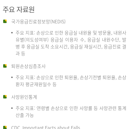
주요 자료원
국가응급진료정보망(NEDIS)
주요 지표: 손상으로 인한 응급실 내원율 및 방문율, 내원사
유별(의도성여부) 응급실 이용자 수, 응급실 내원수단, 발
병 후 응급실 도착 소요시간, 응급실 재실시간, 응급진료 결
과 등
퇴원손상심층조사
주요 지표: 손상으로 인한 퇴원율, 손상기전별 퇴원율, 손상
환자 평균재원일수 등
사망원인통계
주요 지표: 연령별 손상으로 인한 사망률 등 사망관련 통계
산출 가능
CDC, Important Facts about Falls