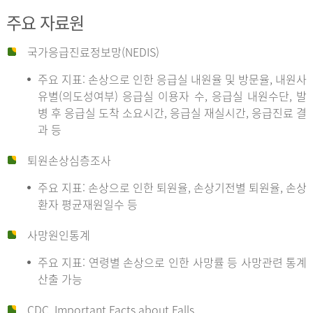
주요 자료원
국가응급진료정보망(NEDIS)
주요 지표: 손상으로 인한 응급실 내원율 및 방문율, 내원사
유별(의도성여부) 응급실 이용자 수, 응급실 내원수단, 발
병 후 응급실 도착 소요시간, 응급실 재실시간, 응급진료 결
과 등
퇴원손상심층조사
주요 지표: 손상으로 인한 퇴원율, 손상기전별 퇴원율, 손상
환자 평균재원일수 등
사망원인통계
주요 지표: 연령별 손상으로 인한 사망률 등 사망관련 통계
산출 가능
CDC, Important Facts about Falls