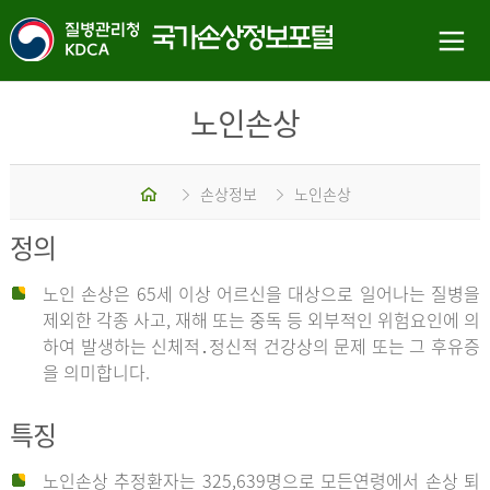
노인손상
홈
손상정보
노인손상
정의
노인 손상은 65세 이상 어르신을 대상으로 일어나는 질병을
제외한 각종 사고, 재해 또는 중독 등 외부적인 위험요인에 의
하여 발생하는 신체적․정신적 건강상의 문제 또는 그 후유증
을 의미합니다.
특징
노인손상 추정환자는 325,639명으로 모든연령에서 손상 퇴