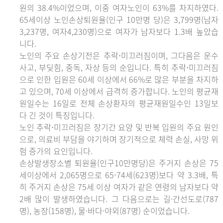
원의 38.4%이었으며, 이중 여자노인이 63%를 차지하였다.
65세이상 노인손상퇴원율(인구 10만명 당)은 3,799명(남자
3,237명, 여자4,230명)으로 여자가 남자보다 1.3배 높았습
니다.
노인의 주요 손상기전은 추락⋅미끄러짐이며, 그다음은 운수
사고, 부딪힘, 중독, 자상 등의 순입니다. 특히 추락⋅미끄러짐
으로 인한 입원은 60세 이상에서 66%로 많은 부분을 차지하
고 있으며, 70세 이상에서 급격히 증가합니다. 노인의 평균재
원일수는 16일로 전체 손상환자의 평균재원일수인 13일보
다 긴 것이 특징입니다.
노인 추락⋅미끄러짐은 장기간 요양 및 반복 입원의 주요 원인
으로, 의료비 부담을 야기하며 장기적으로 체력 손실, 사망 위
험 증가의 요인입니다.
손상발생장소별 퇴원율(인구10만명당)은 주거지 손상은 75
세이상에서 2,065명으로 65-74세(623명)보다 약 3.3배, 특
히 주거지 손상은 75세 이상 여자가 같은 연령의 남자보다 약
2배 많이 발생하였습니다. 그 다음으로는 길·간선도로(787
명), 농장(158명), 물·바다·야외(87명) 순이었습니다.