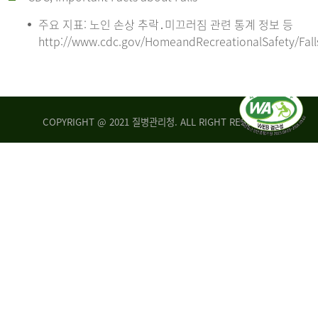
주요 지표: 노인 손상 추락․미끄러짐 관련 통계 정보 등
http://www.cdc.gov/HomeandRecreationalSafety/Fall
COPYRIGHT @ 2021 질병관리청. ALL RIGHT RESERVED