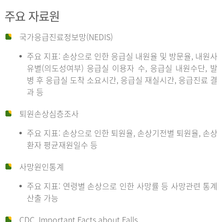
주요 자료원
국가응급진료정보망(NEDIS)
주요 지표: 손상으로 인한 응급실 내원율 및 방문율, 내원사
유별(의도성여부) 응급실 이용자 수, 응급실 내원수단, 발
병 후 응급실 도착 소요시간, 응급실 재실시간, 응급진료 결
과 등
퇴원손상심층조사
주요 지표: 손상으로 인한 퇴원율, 손상기전별 퇴원율, 손상
환자 평균재원일수 등
사망원인통계
주요 지표: 연령별 손상으로 인한 사망률 등 사망관련 통계
산출 가능
CDC, Important Facts about Falls