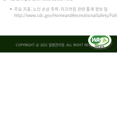
주요 지표: 노인 손상 추락․미끄러짐 관련 통계 정보 등
http://www.cdc.gov/HomeandRecreationalSafety/Fall
COPYRIGHT @ 2021 질병관리청. ALL RIGHT RESERVED