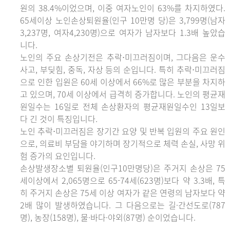
원의 38.4%이었으며, 이중 여자노인이 63%를 차지하였다.
65세이상 노인손상퇴원율(인구 10만명 당)은 3,799명(남자
3,237명, 여자4,230명)으로 여자가 남자보다 1.3배 높았습
니다.
노인의 주요 손상기전은 추락⋅미끄러짐이며, 그다음은 운수
사고, 부딪힘, 중독, 자상 등의 순입니다. 특히 추락⋅미끄러짐
으로 인한 입원은 60세 이상에서 66%로 많은 부분을 차지하
고 있으며, 70세 이상에서 급격히 증가합니다. 노인의 평균재
원일수는 16일로 전체 손상환자의 평균재원일수인 13일보
다 긴 것이 특징입니다.
노인 추락⋅미끄러짐은 장기간 요양 및 반복 입원의 주요 원인
으로, 의료비 부담을 야기하며 장기적으로 체력 손실, 사망 위
험 증가의 요인입니다.
손상발생장소별 퇴원율(인구10만명당)은 주거지 손상은 75
세이상에서 2,065명으로 65-74세(623명)보다 약 3.3배, 특
히 주거지 손상은 75세 이상 여자가 같은 연령의 남자보다 약
2배 많이 발생하였습니다. 그 다음으로는 길·간선도로(787
명), 농장(158명), 물·바다·야외(87명) 순이었습니다.