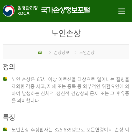
노인손상
홈
손상정보
노인손상
정의
노인 손상은 65세 이상 어르신을 대상으로 일어나는 질병을
제외한 각종 사고, 재해 또는 중독 등 외부적인 위험요인에 의
하여 발생하는 신체적․정신적 건강상의 문제 또는 그 후유증
을 의미합니다.
특징
노인손상 추정환자는 325,639명으로 모든연령에서 손상 퇴