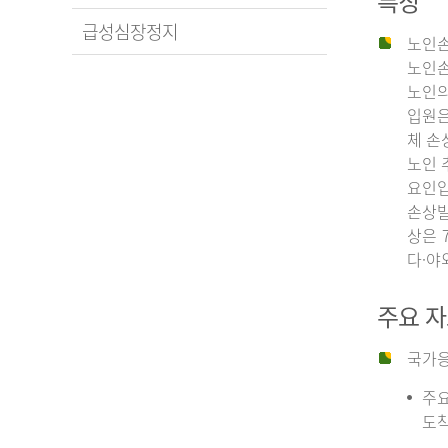
특징
급성심장정지
노인손
노인손
노인의
입원은
체 손
노인 
요인입
손상발
상은 
다·야
주요 
국가응
주요
도착