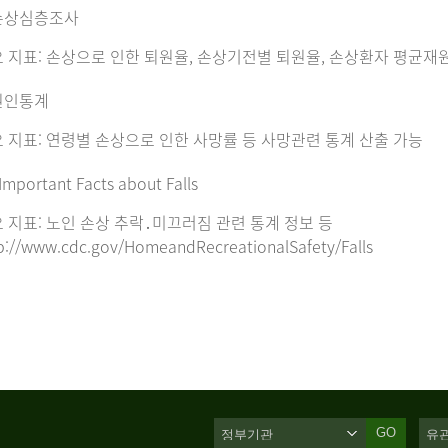
손상심층조사
 지표: 손상으로 인한 퇴원율, 손상기전별 퇴원율, 손상환자 평균재
원인통계
 지표: 연령별 손상으로 인한 사망률 등 사망관련 통계 산출 가능
Important Facts about Falls
 지표: 노인 손상 추락․미끄러짐 관련 통계 정보 등
p://www.cdc.gov/HomeandRecreationalSafety/Falls
GO