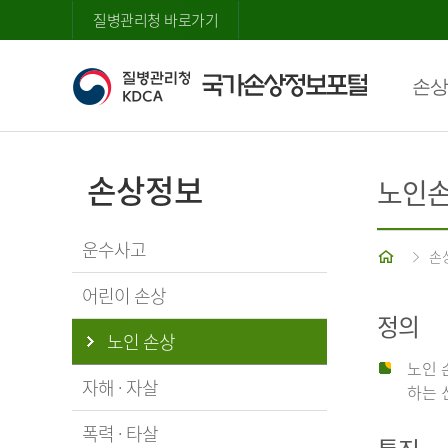
질병관리청 바로가기
손상
손상정보
노인
운수사고
홈
손
어린이 손상
정의
노인 손상
노인 
자해 · 자살
하는 
폭력 · 타살