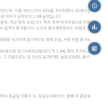
이었으며, 이중 여자노인이 63%를 차지하였다. 65세이상
손상정보
)으로 여자가 남자보다 1.3배 높았습니다.
중독, 자상 등의 순입니다. 특히 추락⋅미끄러짐으로 인한
에서 급격히 증가합니다. 노인의 평균재원일수는 16일로 전
손상통계
 부담을 야기하며 장기적으로 체력 손실, 사망 위험 증가의
으로 65-74세(623명)보다 약 3.3배, 특히 주거지 손
 다음으로는 길·간선도로(787명), 농장(158명), 물·바
원시자료
부) 응급실 이용자 수, 응급실 내원수단, 발병 후 응급실