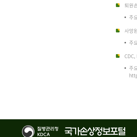
퇴원
주요
사망
주요
CDC, 
주요
htt