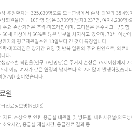
상 추정환자는 325,639명으로 모든연령에서 손상 퇴원의 38.4%
상퇴원율(인구 10만명 당)은 3,799명(남자3,237명, 여자4,230명
 주요 손상기전은 추락⋅미끄러짐이며, 그다음은 운수사고, 부딪힘, 
 60세 이상에서 66%로 많은 부분을 차지하고 있으며, 70세 이상
상환자의 평균재원일수인 13일보다 긴 것이 특징입니다.
추락⋅미끄러짐은 장기간 요양 및 반복 입원의 주요 원인으로, 의료비
니다.
생장소별 퇴원율(인구10만명당)은 주거지 손상은 75세이상에서 2,065명
75세 이상 여자가 같은 연령의 남자보다 약 2배 많이 발생하였습니다. 그
외(87명) 순이었습니다.
자료원
급진료정보망(NEDIS)
 지표: 손상으로 인한 응급실 내원율 및 방문율, 내원사유별(의도성여
 소요시간, 응급실 재실시간, 응급진료 결과 등