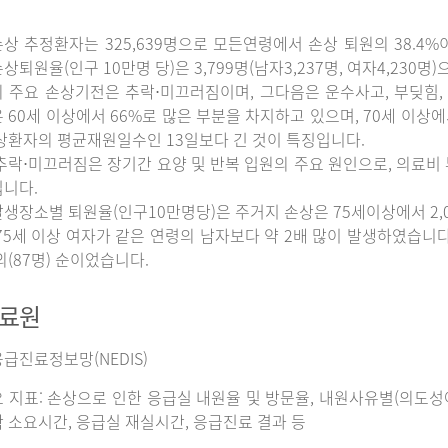
상 추정환자는 325,639명으로 모든연령에서 손상 퇴원의 38.4%
상퇴원율(인구 10만명 당)은 3,799명(남자3,237명, 여자4,230명
 주요 손상기전은 추락⋅미끄러짐이며, 그다음은 운수사고, 부딪힘, 
 60세 이상에서 66%로 많은 부분을 차지하고 있으며, 70세 이상
상환자의 평균재원일수인 13일보다 긴 것이 특징입니다.
추락⋅미끄러짐은 장기간 요양 및 반복 입원의 주요 원인으로, 의료비
니다.
생장소별 퇴원율(인구10만명당)은 주거지 손상은 75세이상에서 2,065명
75세 이상 여자가 같은 연령의 남자보다 약 2배 많이 발생하였습니다. 그
외(87명) 순이었습니다.
자료원
급진료정보망(NEDIS)
 지표: 손상으로 인한 응급실 내원율 및 방문율, 내원사유별(의도성여
 소요시간, 응급실 재실시간, 응급진료 결과 등