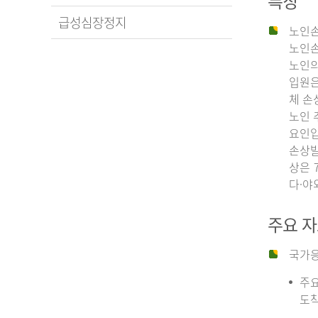
특징
급성심장정지
노인손
노인손
노인의
입원은
체 손
노인 
요인입
손상발
상은 
다·야
주요 
국가응
주요
도착