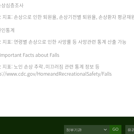
손상심층조사
 지표: 손상으로 인한 퇴원율, 손상기전별 퇴원율, 손상환자 평균재
원인통계
 지표: 연령별 손상으로 인한 사망률 등 사망관련 통계 산출 가능
Important Facts about Falls
 지표: 노인 손상 추락․미끄러짐 관련 통계 정보 등
p://www.cdc.gov/HomeandRecreationalSafety/Falls
GO