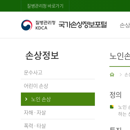
질병관리청 바로가기
손상
손상정보
노인
운수사고
홈
손
어린이 손상
정의
노인 손상
노인 
자해 · 자살
하는 
폭력 · 타살