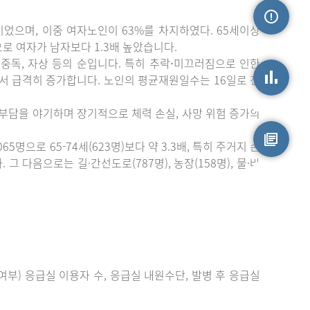
이었으며, 이중 여자노인이 63%를 차지하였다. 65세이상
손상정보
)으로 여자가 남자보다 1.3배 높았습니다.
중독, 자상 등의 순입니다. 특히 추락⋅미끄러짐으로 인한
에서 급격히 증가합니다. 노인의 평균재원일수는 16일로 전
손상통계
 부담을 야기하며 장기적으로 체력 손실, 사망 위험 증가의
으로 65-74세(623명)보다 약 3.3배, 특히 주거지 손
 다음으로는 길·간선도로(787명), 농장(158명), 물·바
원시자료
부) 응급실 이용자 수, 응급실 내원수단, 발병 후 응급실