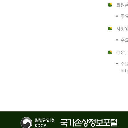
퇴원
주요
사망
주요
CDC, 
주요
htt