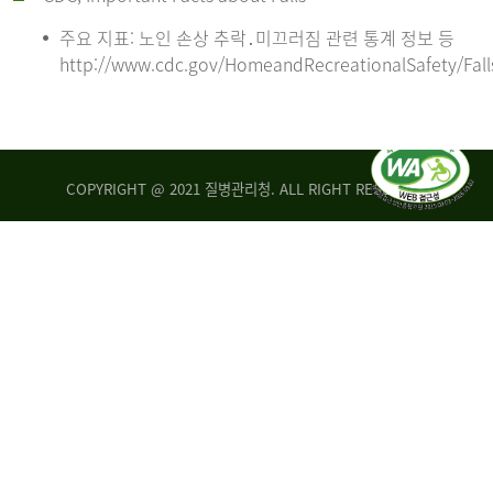
주요 지표: 노인 손상 추락․미끄러짐 관련 통계 정보 등
http://www.cdc.gov/HomeandRecreationalSafety/Fall
COPYRIGHT @ 2021 질병관리청. ALL RIGHT RESERVED