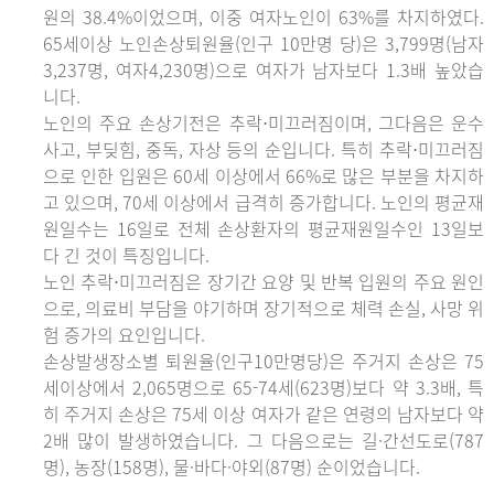
원의 38.4%이었으며, 이중 여자노인이 63%를 차지하였다.
65세이상 노인손상퇴원율(인구 10만명 당)은 3,799명(남자
3,237명, 여자4,230명)으로 여자가 남자보다 1.3배 높았습
니다.
노인의 주요 손상기전은 추락⋅미끄러짐이며, 그다음은 운수
사고, 부딪힘, 중독, 자상 등의 순입니다. 특히 추락⋅미끄러짐
으로 인한 입원은 60세 이상에서 66%로 많은 부분을 차지하
고 있으며, 70세 이상에서 급격히 증가합니다. 노인의 평균재
원일수는 16일로 전체 손상환자의 평균재원일수인 13일보
다 긴 것이 특징입니다.
노인 추락⋅미끄러짐은 장기간 요양 및 반복 입원의 주요 원인
으로, 의료비 부담을 야기하며 장기적으로 체력 손실, 사망 위
험 증가의 요인입니다.
손상발생장소별 퇴원율(인구10만명당)은 주거지 손상은 75
세이상에서 2,065명으로 65-74세(623명)보다 약 3.3배, 특
히 주거지 손상은 75세 이상 여자가 같은 연령의 남자보다 약
2배 많이 발생하였습니다. 그 다음으로는 길·간선도로(787
명), 농장(158명), 물·바다·야외(87명) 순이었습니다.