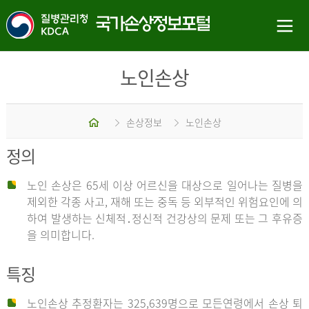
노인손상
홈
손상정보
노인손상
정의
노인 손상은 65세 이상 어르신을 대상으로 일어나는 질병을
제외한 각종 사고, 재해 또는 중독 등 외부적인 위험요인에 의
하여 발생하는 신체적․정신적 건강상의 문제 또는 그 후유증
을 의미합니다.
특징
노인손상 추정환자는 325,639명으로 모든연령에서 손상 퇴