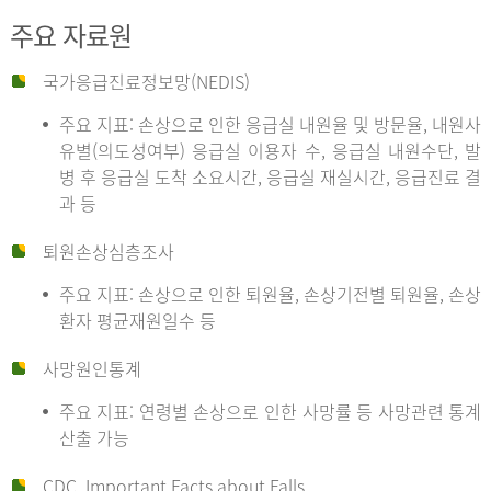
주요 자료원
국가응급진료정보망(NEDIS)
주요 지표: 손상으로 인한 응급실 내원율 및 방문율, 내원사
유별(의도성여부) 응급실 이용자 수, 응급실 내원수단, 발
병 후 응급실 도착 소요시간, 응급실 재실시간, 응급진료 결
과 등
퇴원손상심층조사
주요 지표: 손상으로 인한 퇴원율, 손상기전별 퇴원율, 손상
환자 평균재원일수 등
사망원인통계
주요 지표: 연령별 손상으로 인한 사망률 등 사망관련 통계
산출 가능
CDC, Important Facts about Falls