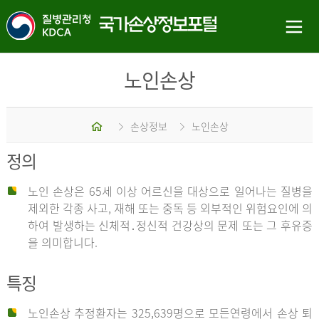
노인손상
홈
손상정보
노인손상
정의
노인 손상은 65세 이상 어르신을 대상으로 일어나는 질병을
제외한 각종 사고, 재해 또는 중독 등 외부적인 위험요인에 의
하여 발생하는 신체적․정신적 건강상의 문제 또는 그 후유증
을 의미합니다.
특징
노인손상 추정환자는 325,639명으로 모든연령에서 손상 퇴