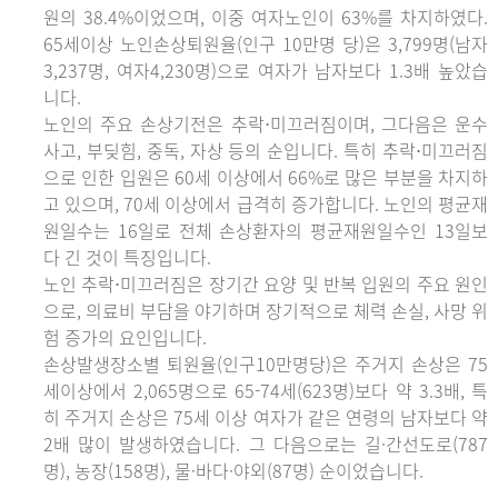
원의 38.4%이었으며, 이중 여자노인이 63%를 차지하였다.
65세이상 노인손상퇴원율(인구 10만명 당)은 3,799명(남자
3,237명, 여자4,230명)으로 여자가 남자보다 1.3배 높았습
니다.
노인의 주요 손상기전은 추락⋅미끄러짐이며, 그다음은 운수
사고, 부딪힘, 중독, 자상 등의 순입니다. 특히 추락⋅미끄러짐
으로 인한 입원은 60세 이상에서 66%로 많은 부분을 차지하
고 있으며, 70세 이상에서 급격히 증가합니다. 노인의 평균재
원일수는 16일로 전체 손상환자의 평균재원일수인 13일보
다 긴 것이 특징입니다.
노인 추락⋅미끄러짐은 장기간 요양 및 반복 입원의 주요 원인
으로, 의료비 부담을 야기하며 장기적으로 체력 손실, 사망 위
험 증가의 요인입니다.
손상발생장소별 퇴원율(인구10만명당)은 주거지 손상은 75
세이상에서 2,065명으로 65-74세(623명)보다 약 3.3배, 특
히 주거지 손상은 75세 이상 여자가 같은 연령의 남자보다 약
2배 많이 발생하였습니다. 그 다음으로는 길·간선도로(787
명), 농장(158명), 물·바다·야외(87명) 순이었습니다.