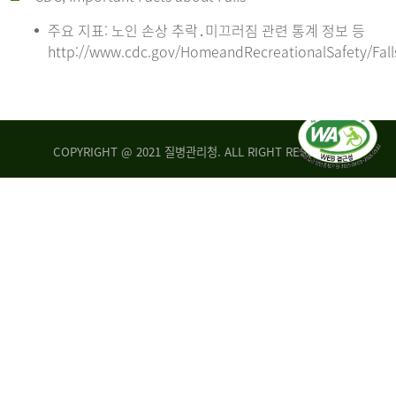
주요 지표: 노인 손상 추락․미끄러짐 관련 통계 정보 등
http://www.cdc.gov/HomeandRecreationalSafety/Fall
COPYRIGHT @ 2021 질병관리청. ALL RIGHT RESERVED