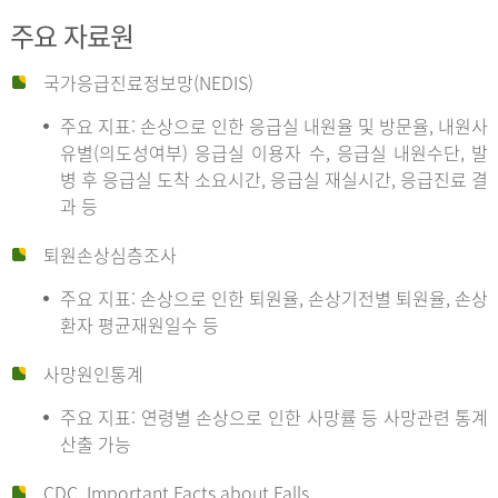
주요 자료원
국가응급진료정보망(NEDIS)
주요 지표: 손상으로 인한 응급실 내원율 및 방문율, 내원사
유별(의도성여부) 응급실 이용자 수, 응급실 내원수단, 발
병 후 응급실 도착 소요시간, 응급실 재실시간, 응급진료 결
과 등
퇴원손상심층조사
주요 지표: 손상으로 인한 퇴원율, 손상기전별 퇴원율, 손상
환자 평균재원일수 등
사망원인통계
주요 지표: 연령별 손상으로 인한 사망률 등 사망관련 통계
산출 가능
CDC, Important Facts about Falls