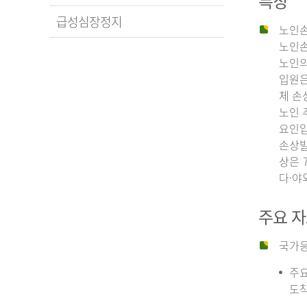
특징
급성심장정지
노인손
노인손
노인의
입원은
체 손
노인 
요인입
손상발
상은 
다·야
주요 
국가응
주요
도착