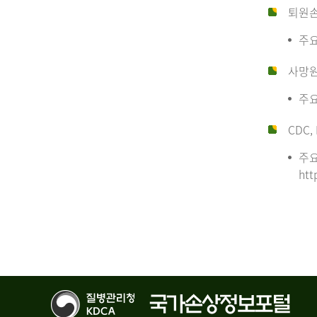
퇴원
주요
사망
주요
CDC, 
주요
htt