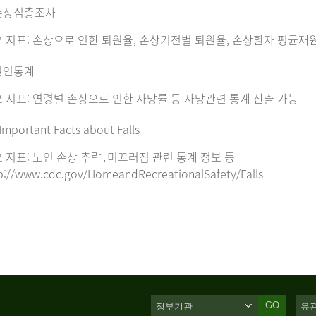
손상심층조사
 지표: 손상으로 인한 퇴원율, 손상기전별 퇴원율, 손상환자 평균재
원인통계
 지표: 연령별 손상으로 인한 사망률 등 사망관련 통계 산출 가능
Important Facts about Falls
 지표: 노인 손상 추락․미끄러짐 관련 통계 정보 등
p://www.cdc.gov/HomeandRecreationalSafety/Falls
GO