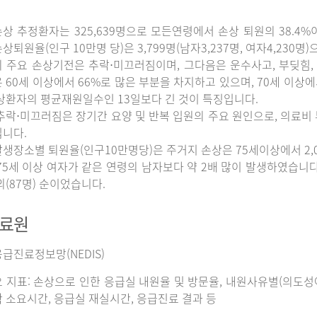
상 추정환자는 325,639명으로 모든연령에서 손상 퇴원의 38.4%
상퇴원율(인구 10만명 당)은 3,799명(남자3,237명, 여자4,230명
 주요 손상기전은 추락⋅미끄러짐이며, 그다음은 운수사고, 부딪힘, 
 60세 이상에서 66%로 많은 부분을 차지하고 있으며, 70세 이상
상환자의 평균재원일수인 13일보다 긴 것이 특징입니다.
추락⋅미끄러짐은 장기간 요양 및 반복 입원의 주요 원인으로, 의료비
니다.
생장소별 퇴원율(인구10만명당)은 주거지 손상은 75세이상에서 2,065명
75세 이상 여자가 같은 연령의 남자보다 약 2배 많이 발생하였습니다. 그
외(87명) 순이었습니다.
자료원
급진료정보망(NEDIS)
 지표: 손상으로 인한 응급실 내원율 및 방문율, 내원사유별(의도성여
 소요시간, 응급실 재실시간, 응급진료 결과 등