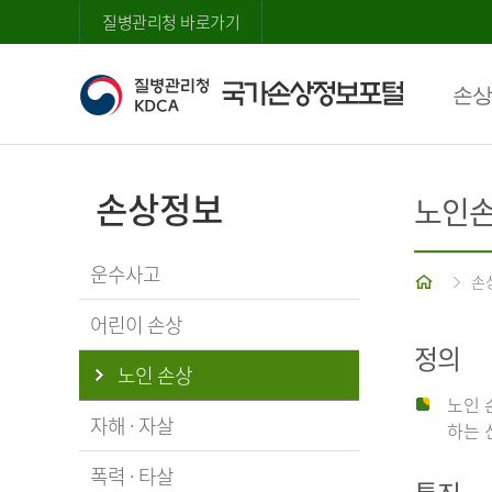
질병관리청 바로가기
손상
손상정보
노인
운수사고
홈
손
어린이 손상
정의
노인 손상
노인 
자해 · 자살
하는 
폭력 · 타살