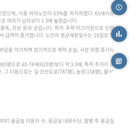
이었으며, 이중 여자노인이 63%를 차지하였다. 65세이상
손상정보
)으로 여자가 남자보다 1.3배 높았습니다.
중독, 자상 등의 순입니다. 특히 추락⋅미끄러짐으로 인한
에서 급격히 증가합니다. 노인의 평균재원일수는 16일로 전
손상통계
 부담을 야기하며 장기적으로 체력 손실, 사망 위험 증가의
으로 65-74세(623명)보다 약 3.3배, 특히 주거지 손
 다음으로는 길·간선도로(787명), 농장(158명), 물·바
원시자료
부) 응급실 이용자 수, 응급실 내원수단, 발병 후 응급실