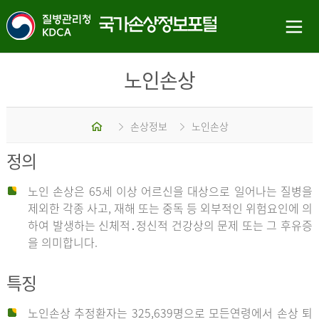
노인손상
홈
손상정보
노인손상
정의
노인 손상은 65세 이상 어르신을 대상으로 일어나는 질병을
제외한 각종 사고, 재해 또는 중독 등 외부적인 위험요인에 의
하여 발생하는 신체적․정신적 건강상의 문제 또는 그 후유증
을 의미합니다.
특징
노인손상 추정환자는 325,639명으로 모든연령에서 손상 퇴