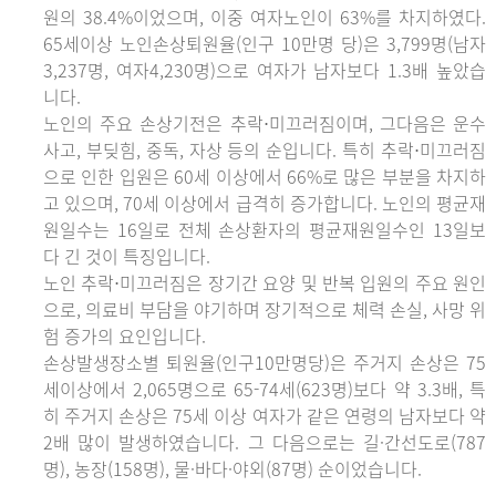
원의 38.4%이었으며, 이중 여자노인이 63%를 차지하였다.
65세이상 노인손상퇴원율(인구 10만명 당)은 3,799명(남자
3,237명, 여자4,230명)으로 여자가 남자보다 1.3배 높았습
니다.
노인의 주요 손상기전은 추락⋅미끄러짐이며, 그다음은 운수
사고, 부딪힘, 중독, 자상 등의 순입니다. 특히 추락⋅미끄러짐
으로 인한 입원은 60세 이상에서 66%로 많은 부분을 차지하
고 있으며, 70세 이상에서 급격히 증가합니다. 노인의 평균재
원일수는 16일로 전체 손상환자의 평균재원일수인 13일보
다 긴 것이 특징입니다.
노인 추락⋅미끄러짐은 장기간 요양 및 반복 입원의 주요 원인
으로, 의료비 부담을 야기하며 장기적으로 체력 손실, 사망 위
험 증가의 요인입니다.
손상발생장소별 퇴원율(인구10만명당)은 주거지 손상은 75
세이상에서 2,065명으로 65-74세(623명)보다 약 3.3배, 특
히 주거지 손상은 75세 이상 여자가 같은 연령의 남자보다 약
2배 많이 발생하였습니다. 그 다음으로는 길·간선도로(787
명), 농장(158명), 물·바다·야외(87명) 순이었습니다.