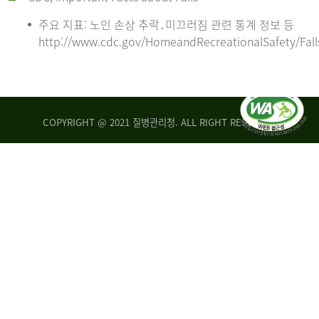
주요 지표: 노인 손상 추락․미끄러짐 관련 통계 정보 등
http://www.cdc.gov/HomeandRecreationalSafety/Fall
COPYRIGHT @ 2021 질병관리청. ALL RIGHT RESERVED