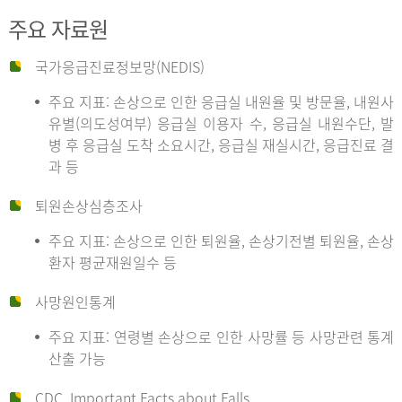
주요 자료원
국가응급진료정보망(NEDIS)
주요 지표: 손상으로 인한 응급실 내원율 및 방문율, 내원사
유별(의도성여부) 응급실 이용자 수, 응급실 내원수단, 발
병 후 응급실 도착 소요시간, 응급실 재실시간, 응급진료 결
과 등
퇴원손상심층조사
주요 지표: 손상으로 인한 퇴원율, 손상기전별 퇴원율, 손상
환자 평균재원일수 등
사망원인통계
주요 지표: 연령별 손상으로 인한 사망률 등 사망관련 통계
산출 가능
CDC, Important Facts about Falls