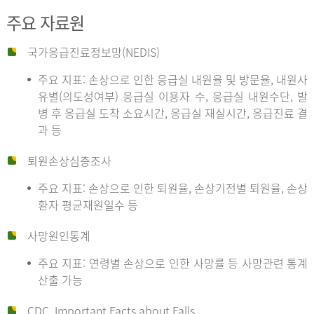
주요 자료원
국가응급진료정보망(NEDIS)
주요 지표: 손상으로 인한 응급실 내원율 및 방문율, 내원사
유별(의도성여부) 응급실 이용자 수, 응급실 내원수단, 발
병 후 응급실 도착 소요시간, 응급실 재실시간, 응급진료 결
과 등
퇴원손상심층조사
주요 지표: 손상으로 인한 퇴원율, 손상기전별 퇴원율, 손상
환자 평균재원일수 등
사망원인통계
주요 지표: 연령별 손상으로 인한 사망률 등 사망관련 통계
산출 가능
CDC, Important Facts about Falls