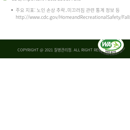
주요 지표: 노인 손상 추락․미끄러짐 관련 통계 정보 등
http://www.cdc.gov/HomeandRecreationalSafety/Fall
COPYRIGHT @ 2021 질병관리청. ALL RIGHT RESERVED