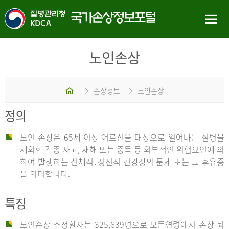
노인손상
홈
손상정보
노인손상
정의
노인 손상은 65세 이상 어르신을 대상으로 일어나는 질병을
제외한 각종 사고, 재해 또는 중독 등 외부적인 위험요인에 의
하여 발생하는 신체적․정신적 건강상의 문제 또는 그 후유증
을 의미합니다.
특징
노인손상 추정환자는 325,639명으로 모든연령에서 손상 퇴