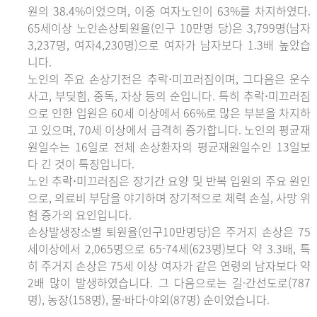
원의 38.4%이었으며, 이중 여자노인이 63%를 차지하였다.
65세이상 노인손상퇴원율(인구 10만명 당)은 3,799명(남자
3,237명, 여자4,230명)으로 여자가 남자보다 1.3배 높았습
니다.
노인의 주요 손상기전은 추락⋅미끄러짐이며, 그다음은 운수
사고, 부딪힘, 중독, 자상 등의 순입니다. 특히 추락⋅미끄러짐
으로 인한 입원은 60세 이상에서 66%로 많은 부분을 차지하
고 있으며, 70세 이상에서 급격히 증가합니다. 노인의 평균재
원일수는 16일로 전체 손상환자의 평균재원일수인 13일보
다 긴 것이 특징입니다.
노인 추락⋅미끄러짐은 장기간 요양 및 반복 입원의 주요 원인
으로, 의료비 부담을 야기하며 장기적으로 체력 손실, 사망 위
험 증가의 요인입니다.
손상발생장소별 퇴원율(인구10만명당)은 주거지 손상은 75
세이상에서 2,065명으로 65-74세(623명)보다 약 3.3배, 특
히 주거지 손상은 75세 이상 여자가 같은 연령의 남자보다 약
2배 많이 발생하였습니다. 그 다음으로는 길·간선도로(787
명), 농장(158명), 물·바다·야외(87명) 순이었습니다.