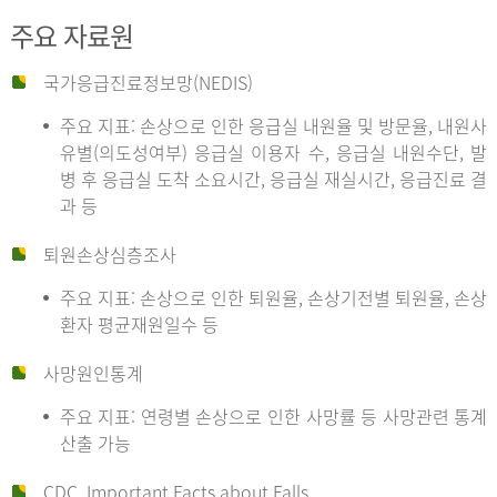
주요 자료원
국가응급진료정보망(NEDIS)
주요 지표: 손상으로 인한 응급실 내원율 및 방문율, 내원사
유별(의도성여부) 응급실 이용자 수, 응급실 내원수단, 발
병 후 응급실 도착 소요시간, 응급실 재실시간, 응급진료 결
과 등
퇴원손상심층조사
주요 지표: 손상으로 인한 퇴원율, 손상기전별 퇴원율, 손상
환자 평균재원일수 등
사망원인통계
주요 지표: 연령별 손상으로 인한 사망률 등 사망관련 통계
산출 가능
CDC, Important Facts about Falls