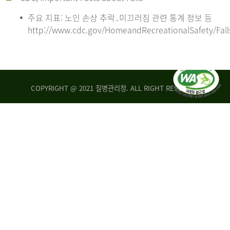
주요 지표: 노인 손상 추락․미끄러짐 관련 통계 정보 등
http://www.cdc.gov/HomeandRecreationalSafety/Fall
COPYRIGHT @ 2021 질병관리청. ALL RIGHT RESERVED