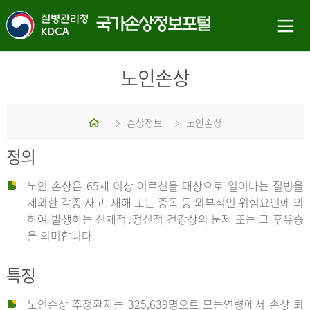
노인손상
홈
손상정보
노인손상
정의
노인 손상은 65세 이상 어르신을 대상으로 일어나는 질병을
제외한 각종 사고, 재해 또는 중독 등 외부적인 위험요인에 의
하여 발생하는 신체적․정신적 건강상의 문제 또는 그 후유증
을 의미합니다.
특징
노인손상 추정환자는 325,639명으로 모든연령에서 손상 퇴