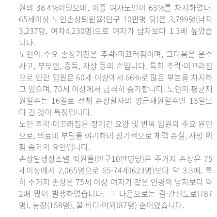
원의 38.4%이었으며, 이중 여자노인이 63%를 차지하였다.
65세이상 노인손상퇴원율(인구 10만명 당)은 3,799명(남자
3,237명, 여자4,230명)으로 여자가 남자보다 1.3배 높았습
니다.
노인의 주요 손상기전은 추락⋅미끄러짐이며, 그다음은 운수
사고, 부딪힘, 중독, 자상 등의 순입니다. 특히 추락⋅미끄러짐
으로 인한 입원은 60세 이상에서 66%로 많은 부분을 차지하
고 있으며, 70세 이상에서 급격히 증가합니다. 노인의 평균재
원일수는 16일로 전체 손상환자의 평균재원일수인 13일보
다 긴 것이 특징입니다.
노인 추락⋅미끄러짐은 장기간 요양 및 반복 입원의 주요 원인
으로, 의료비 부담을 야기하며 장기적으로 체력 손실, 사망 위
험 증가의 요인입니다.
손상발생장소별 퇴원율(인구10만명당)은 주거지 손상은 75
세이상에서 2,065명으로 65-74세(623명)보다 약 3.3배, 특
히 주거지 손상은 75세 이상 여자가 같은 연령의 남자보다 약
2배 많이 발생하였습니다. 그 다음으로는 길·간선도로(787
명), 농장(158명), 물·바다·야외(87명) 순이었습니다.