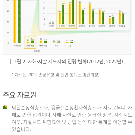
키
예
('19)
[ 그림 2. 자해·자살 시도자의 연령 변화(2012년, 2022년) ]
4.4
* 자료원: 2022 손상유형 및 원인 통계(질병관리청)
손
그
주요 자료원
상
리
퇴원손상심층조사, 응급실손상환자심층조사 자료로부터 자
해로 인한 입원이나 자해·자살로 인한 응급실 방문, 자살시도
유
여부, 자살시도 위험요인 및 방법 등에 대한 통계를 이용할 수
스
있습니다.