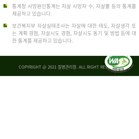
통계청 사망원인통계는 자살 사망자 수, 자살률 등의 통계를
형
제공하고 있습니다.
('19)
보건복지부 자살실태조사는 자살에 대한 태도, 자살생각 또
및
는 계획 경험, 자살시도 경험, 자살시도 동기 및 방법 등에 대
4.6
한 통계를 제공하고 있습니다.
이
원
COPYRIGHT @ 2021 질병관리청. ALL RIGHT RESERVED
탈
인
리
통
아
계