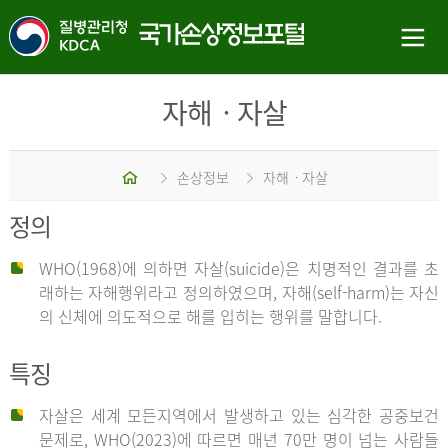
자해ㆍ자살
홈
손상정보
자해ㆍ자살
정의
WHO(1968)에 의하면 자살(suicide)은 치명적인 결과를 초
래하는 자해행위라고 정의하였으며, 자해(self-harm)는 자신
의 신체에 의도적으로 해를 입히는 행위를 말합니다.
특징
자살은 세계 모든지역에서 발생하고 있는 심각한 공중보건
문제로, WHO(2023)에 따르면 매년 70만 명이 넘는 사람들