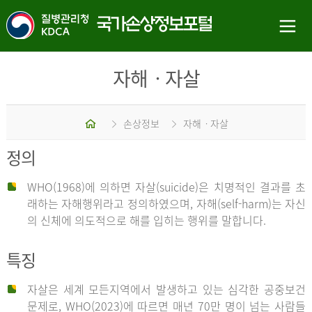
자해ㆍ자살
홈
손상정보
자해ㆍ자살
정의
WHO(1968)에 의하면 자살(suicide)은 치명적인 결과를 초
래하는 자해행위라고 정의하였으며, 자해(self-harm)는 자신
의 신체에 의도적으로 해를 입히는 행위를 말합니다.
특징
자살은 세계 모든지역에서 발생하고 있는 심각한 공중보건
문제로, WHO(2023)에 따르면 매년 70만 명이 넘는 사람들