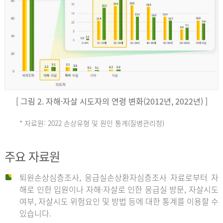
키
예
('19)
[ 그림 2. 자해·자살 시도자의 연령 변화(2012년, 2022년) ]
4.4
* 자료원: 2022 손상유형 및 원인 통계(질병관리청)
손
그
주요 자료원
상
리
퇴원손상심층조사, 응급실손상환자심층조사 자료로부터 자
해로 인한 입원이나 자해·자살로 인한 응급실 방문, 자살시도
유
여부, 자살시도 위험요인 및 방법 등에 대한 통계를 이용할 수
스
있습니다.