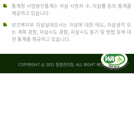
통계청 사망원인통계는 자살 사망자 수, 자살률 등의 통계를
형
제공하고 있습니다.
('19)
보건복지부 자살실태조사는 자살에 대한 태도, 자살생각 또
및
는 계획 경험, 자살시도 경험, 자살시도 동기 및 방법 등에 대
4.6
한 통계를 제공하고 있습니다.
이
원
COPYRIGHT @ 2021 질병관리청. ALL RIGHT RESERVED
탈
인
리
통
아
계