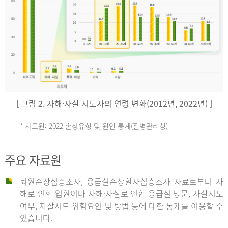
키
예
('19)
[ 그림 2. 자해·자살 시도자의 연령 변화(2012년, 2022년) ]
4.4
* 자료원: 2022 손상유형 및 원인 통계(질병관리청)
손
그
주요 자료원
상
리
퇴원손상심층조사, 응급실손상환자심층조사 자료로부터 자
해로 인한 입원이나 자해·자살로 인한 응급실 방문, 자살시도
유
여부, 자살시도 위험요인 및 방법 등에 대한 통계를 이용할 수
스
있습니다.