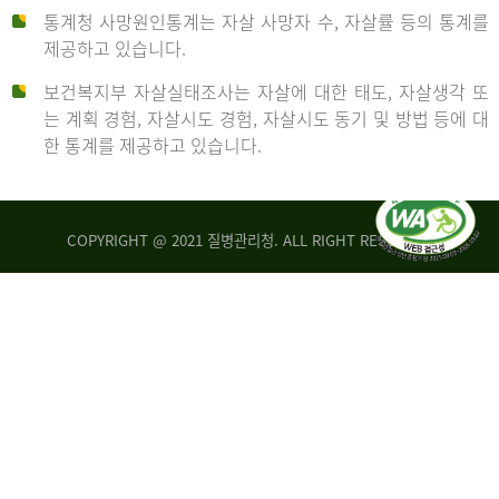
통계청 사망원인통계는 자살 사망자 수, 자살률 등의 통계를
형
제공하고 있습니다.
('19)
보건복지부 자살실태조사는 자살에 대한 태도, 자살생각 또
및
는 계획 경험, 자살시도 경험, 자살시도 동기 및 방법 등에 대
4.6
한 통계를 제공하고 있습니다.
이
원
COPYRIGHT @ 2021 질병관리청. ALL RIGHT RESERVED
탈
인
리
통
아
계