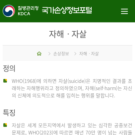
자해ㆍ자살
홈
손상정보
자해ㆍ자살
정의
WHO(1968)에 의하면 자살(suicide)은 치명적인 결과를 초
래하는 자해행위라고 정의하였으며, 자해(self-harm)는 자신
의 신체에 의도적으로 해를 입히는 행위를 말합니다.
특징
자살은 세계 모든지역에서 발생하고 있는 심각한 공중보건
문제로, WHO(2023)에 따르면 매년 70만 명이 넘는 사람들