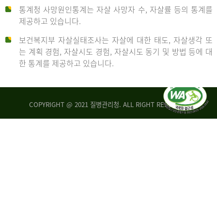
통계청 사망원인통계는 자살 사망자 수, 자살률 등의 통계를
형
제공하고 있습니다.
('19)
보건복지부 자살실태조사는 자살에 대한 태도, 자살생각 또
및
는 계획 경험, 자살시도 경험, 자살시도 동기 및 방법 등에 대
4.6
한 통계를 제공하고 있습니다.
이
원
COPYRIGHT @ 2021 질병관리청. ALL RIGHT RESERVED
탈
인
리
통
아
계