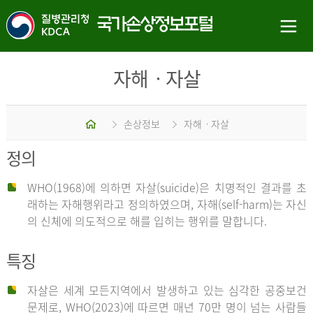
자해ㆍ자살
홈
손상정보
자해ㆍ자살
정의
WHO(1968)에 의하면 자살(suicide)은 치명적인 결과를 초
래하는 자해행위라고 정의하였으며, 자해(self-harm)는 자신
의 신체에 의도적으로 해를 입히는 행위를 말합니다.
특징
자살은 세계 모든지역에서 발생하고 있는 심각한 공중보건
문제로, WHO(2023)에 따르면 매년 70만 명이 넘는 사람들