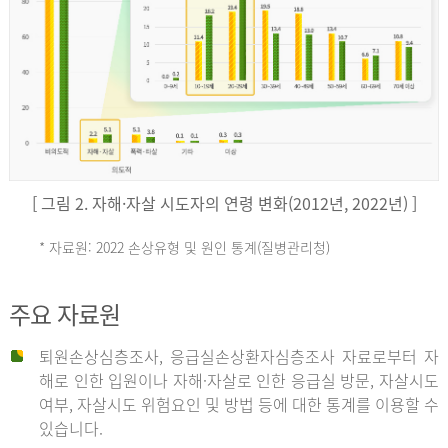
키
예
('19)
[ 그림 2. 자해·자살 시도자의 연령 변화(2012년, 2022년) ]
4.4
* 자료원: 2022 손상유형 및 원인 통계(질병관리청)
손
그
주요 자료원
상
리
퇴원손상심층조사, 응급실손상환자심층조사 자료로부터 자
해로 인한 입원이나 자해·자살로 인한 응급실 방문, 자살시도
유
여부, 자살시도 위험요인 및 방법 등에 대한 통계를 이용할 수
스
있습니다.