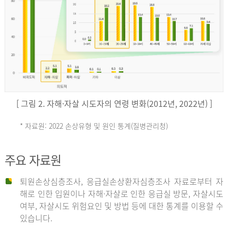
키
예
('19)
[ 그림 2. 자해·자살 시도자의 연령 변화(2012년, 2022년) ]
4.4
* 자료원: 2022 손상유형 및 원인 통계(질병관리청)
손
그
주요 자료원
상
리
퇴원손상심층조사, 응급실손상환자심층조사 자료로부터 자
해로 인한 입원이나 자해·자살로 인한 응급실 방문, 자살시도
유
여부, 자살시도 위험요인 및 방법 등에 대한 통계를 이용할 수
스
있습니다.