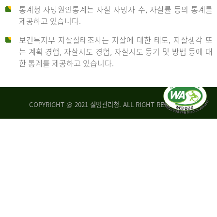
통계청 사망원인통계는 자살 사망자 수, 자살률 등의 통계를
형
제공하고 있습니다.
('19)
보건복지부 자살실태조사는 자살에 대한 태도, 자살생각 또
및
는 계획 경험, 자살시도 경험, 자살시도 동기 및 방법 등에 대
4.6
한 통계를 제공하고 있습니다.
이
원
COPYRIGHT @ 2021 질병관리청. ALL RIGHT RESERVED
탈
인
리
통
아
계