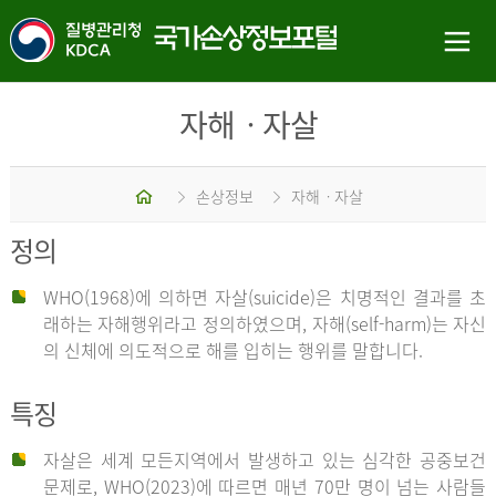
자해ㆍ자살
홈
손상정보
자해ㆍ자살
정의
WHO(1968)에 의하면 자살(suicide)은 치명적인 결과를 초
래하는 자해행위라고 정의하였으며, 자해(self-harm)는 자신
의 신체에 의도적으로 해를 입히는 행위를 말합니다.
특징
자살은 세계 모든지역에서 발생하고 있는 심각한 공중보건
문제로, WHO(2023)에 따르면 매년 70만 명이 넘는 사람들