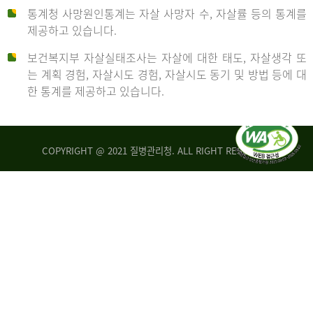
통계청 사망원인통계는 자살 사망자 수, 자살률 등의 통계를
형
제공하고 있습니다.
('19)
보건복지부 자살실태조사는 자살에 대한 태도, 자살생각 또
및
는 계획 경험, 자살시도 경험, 자살시도 동기 및 방법 등에 대
4.6
한 통계를 제공하고 있습니다.
이
원
COPYRIGHT @ 2021 질병관리청. ALL RIGHT RESERVED
탈
인
리
통
아
계