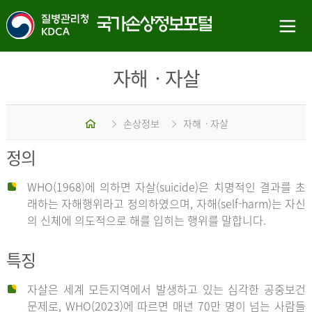
자해ㆍ자살
홈
손상정보
자해ㆍ자살
정의
WHO(1968)에 의하면 자살(suicide)은 치명적인 결과를 초
래하는 자해행위라고 정의하였으며, 자해(self-harm)는 자신
의 신체에 의도적으로 해를 입히는 행위를 말합니다.
특징
자살은 세계 모든지역에서 발생하고 있는 심각한 공중보건
문제로, WHO(2023)에 따르면 매년 70만 명이 넘는 사람들