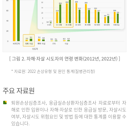
키
예
('19)
[ 그림 2. 자해·자살 시도자의 연령 변화(2012년, 2022년) ]
4.4
* 자료원: 2022 손상유형 및 원인 통계(질병관리청)
손
그
주요 자료원
상
리
퇴원손상심층조사, 응급실손상환자심층조사 자료로부터 자
해로 인한 입원이나 자해·자살로 인한 응급실 방문, 자살시도
유
여부, 자살시도 위험요인 및 방법 등에 대한 통계를 이용할 수
스
있습니다.