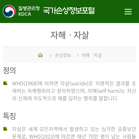
자해ㆍ자살
홈
손상정보
자해ㆍ자살
정의
WHO(1968)에 의하면 자살(suicide)은 치명적인 결과를 초
래하는 자해행위라고 정의하였으며, 자해(self-harm)는 자신
의 신체에 의도적으로 해를 입히는 행위를 말합니다.
특징
자살은 세계 모든지역에서 발생하고 있는 심각한 공중보건
문제로, WHO(2023)에 따르면 매년 70만 명이 넘는 사람들