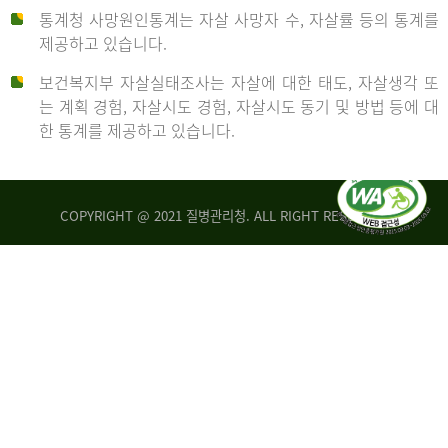
통계청 사망원인통계는 자살 사망자 수, 자살률 등의 통계를
형
제공하고 있습니다.
('19)
보건복지부 자살실태조사는 자살에 대한 태도, 자살생각 또
및
는 계획 경험, 자살시도 경험, 자살시도 동기 및 방법 등에 대
4.6
한 통계를 제공하고 있습니다.
이
원
COPYRIGHT @ 2021 질병관리청. ALL RIGHT RESERVED
탈
인
리
통
아
계