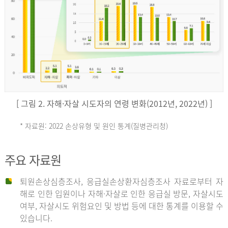
키
예
('19)
[ 그림 2. 자해·자살 시도자의 연령 변화(2012년, 2022년) ]
4.4
* 자료원: 2022 손상유형 및 원인 통계(질병관리청)
손
그
주요 자료원
상
리
퇴원손상심층조사, 응급실손상환자심층조사 자료로부터 자
해로 인한 입원이나 자해·자살로 인한 응급실 방문, 자살시도
유
여부, 자살시도 위험요인 및 방법 등에 대한 통계를 이용할 수
스
있습니다.