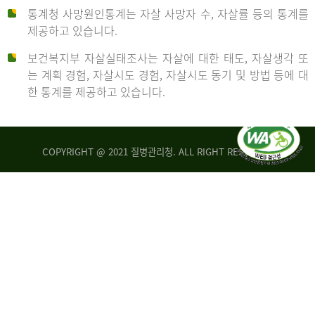
통계청 사망원인통계는 자살 사망자 수, 자살률 등의 통계를
형
제공하고 있습니다.
('19)
보건복지부 자살실태조사는 자살에 대한 태도, 자살생각 또
및
는 계획 경험, 자살시도 경험, 자살시도 동기 및 방법 등에 대
4.6
한 통계를 제공하고 있습니다.
이
원
COPYRIGHT @ 2021 질병관리청. ALL RIGHT RESERVED
탈
인
리
통
아
계