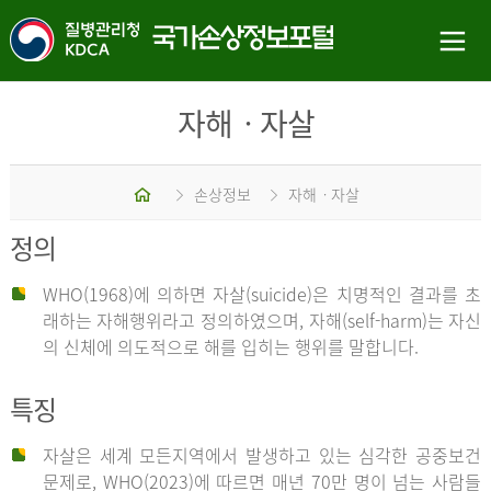
자해ㆍ자살
홈
손상정보
자해ㆍ자살
정의
WHO(1968)에 의하면 자살(suicide)은 치명적인 결과를 초
래하는 자해행위라고 정의하였으며, 자해(self-harm)는 자신
의 신체에 의도적으로 해를 입히는 행위를 말합니다.
특징
자살은 세계 모든지역에서 발생하고 있는 심각한 공중보건
문제로, WHO(2023)에 따르면 매년 70만 명이 넘는 사람들