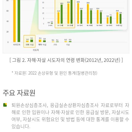
키
예
('19)
[ 그림 2. 자해·자살 시도자의 연령 변화(2012년, 2022년) ]
4.4
* 자료원: 2022 손상유형 및 원인 통계(질병관리청)
손
그
주요 자료원
상
리
퇴원손상심층조사, 응급실손상환자심층조사 자료로부터 자
해로 인한 입원이나 자해·자살로 인한 응급실 방문, 자살시도
유
여부, 자살시도 위험요인 및 방법 등에 대한 통계를 이용할 수
스
있습니다.