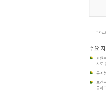
그
리
* 자료
손
스
주요 
상
('19)
퇴원손
시도 
유
4.6
통계청
이
보건복
형
공하고
탈