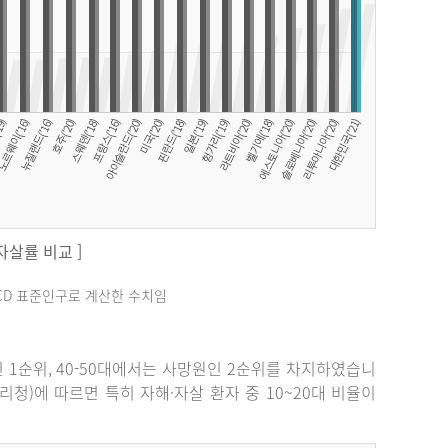
 자살률 비교 ]
료는 OECD 표준인구로 계산한 수치임
원인 1순위, 40-50대에서는 사망원인 2순위를 차지하였습니
관리청)에 따르면 특히 자해·자살 환자 중 10~20대 비율이