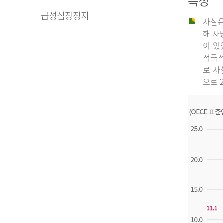
특징
급성심장정지
자살은
해 사
이 있
적극적
로 자
으로 