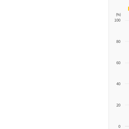
11.1
튀
르
키
예
('19)
4.4