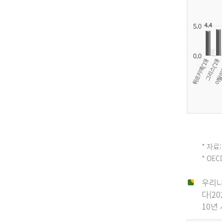
OECD
* 자료:
* OE
평
우리나
다(2
균
10년