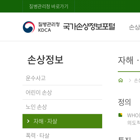
질병관리청 바로가기
손상
손상정보
자해
운수사고
홈
손
어린이 손상
정의
노인 손상
WHO
자해 · 자살
의도적
폭력 · 타살