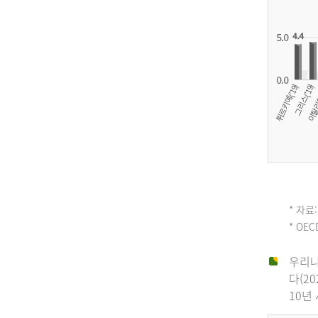
OECD
* 자료:
* OE
평
우리나
다(2
균
10년