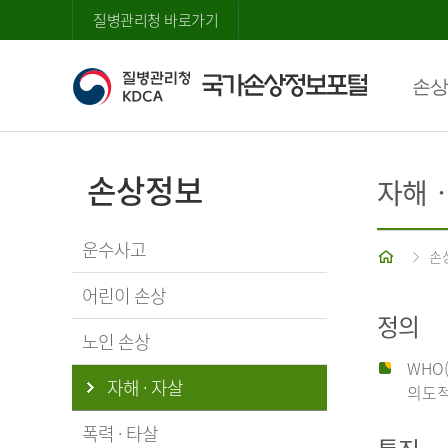
질병관리청 바로가기
손상
손상정보
자해
운수사고
홈
손
어린이 손상
정의
노인 손상
WHO
자해 · 자살
의도적
폭력 · 타살