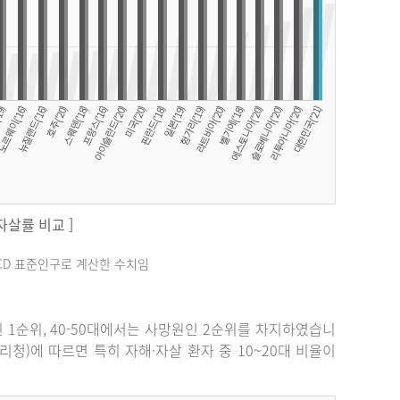
 자살률 비교 ]
료는 OECD 표준인구로 계산한 수치임
원인 1순위, 40-50대에서는 사망원인 2순위를 차지하였습니
관리청)에 따르면 특히 자해·자살 환자 중 10~20대 비율이