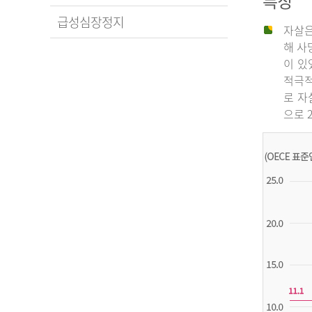
특징
급성심장정지
자살은
해 사
이 있
적극적
로 자
으로 