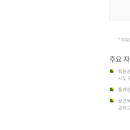
그
리
* 자료
손
스
주요 
상
('19)
퇴원손
시도 
유
4.6
통계청
이
보건복
형
공하고
탈