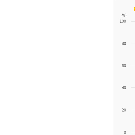
11.1
튀
르
키
예
('19)
4.4