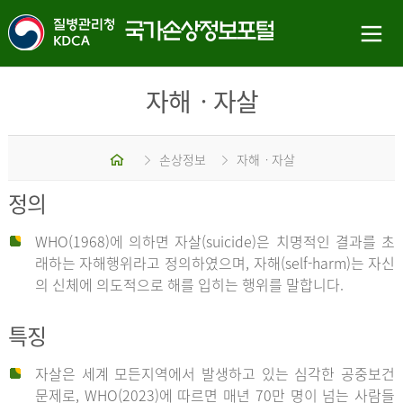
자해ㆍ자살
홈
손상정보
자해ㆍ자살
정의
WHO(1968)에 의하면 자살(suicide)은 치명적인 결과를 초
래하는 자해행위라고 정의하였으며, 자해(self-harm)는 자신
의 신체에 의도적으로 해를 입히는 행위를 말합니다.
특징
자살은 세계 모든지역에서 발생하고 있는 심각한 공중보건
문제로, WHO(2023)에 따르면 매년 70만 명이 넘는 사람들