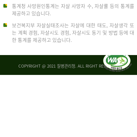
통계청 사망원인통계는 자살 사망자 수, 자살률 등의 통계를
형
제공하고 있습니다.
('19)
보건복지부 자살실태조사는 자살에 대한 태도, 자살생각 또
및
는 계획 경험, 자살시도 경험, 자살시도 동기 및 방법 등에 대
4.6
한 통계를 제공하고 있습니다.
이
원
COPYRIGHT @ 2021 질병관리청. ALL RIGHT RESERVED
탈
인
리
통
아
계