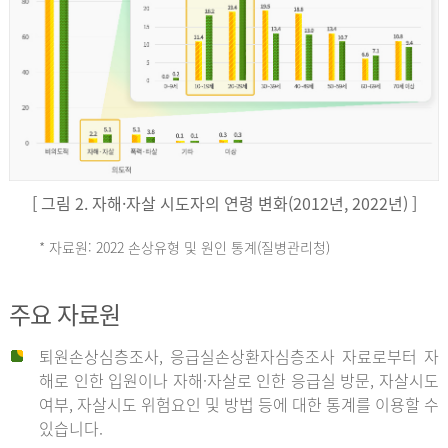
키
예
('19)
[ 그림 2. 자해·자살 시도자의 연령 변화(2012년, 2022년) ]
4.4
* 자료원: 2022 손상유형 및 원인 통계(질병관리청)
손
그
주요 자료원
상
리
퇴원손상심층조사, 응급실손상환자심층조사 자료로부터 자
해로 인한 입원이나 자해·자살로 인한 응급실 방문, 자살시도
유
여부, 자살시도 위험요인 및 방법 등에 대한 통계를 이용할 수
스
있습니다.