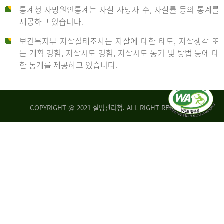
통계청 사망원인통계는 자살 사망자 수, 자살률 등의 통계를
형
제공하고 있습니다.
('19)
보건복지부 자살실태조사는 자살에 대한 태도, 자살생각 또
및
는 계획 경험, 자살시도 경험, 자살시도 동기 및 방법 등에 대
4.6
한 통계를 제공하고 있습니다.
이
원
COPYRIGHT @ 2021 질병관리청. ALL RIGHT RESERVED
탈
인
리
통
아
계