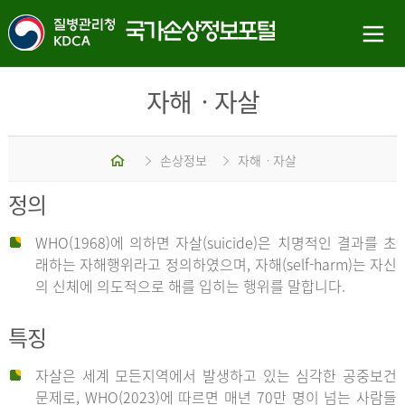
자해ㆍ자살
홈
손상정보
자해ㆍ자살
정의
WHO(1968)에 의하면 자살(suicide)은 치명적인 결과를 초
래하는 자해행위라고 정의하였으며, 자해(self-harm)는 자신
의 신체에 의도적으로 해를 입히는 행위를 말합니다.
특징
자살은 세계 모든지역에서 발생하고 있는 심각한 공중보건
문제로, WHO(2023)에 따르면 매년 70만 명이 넘는 사람들