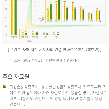
키
예
('19)
[ 그림 2. 자해·자살 시도자의 연령 변화(2012년, 2022년) ]
4.4
* 자료원: 2022 손상유형 및 원인 통계(질병관리청)
손
그
주요 자료원
상
리
퇴원손상심층조사, 응급실손상환자심층조사 자료로부터 자
해로 인한 입원이나 자해·자살로 인한 응급실 방문, 자살시도
유
여부, 자살시도 위험요인 및 방법 등에 대한 통계를 이용할 수
스
있습니다.