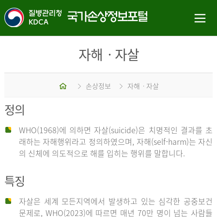
자해ㆍ자살
홈
손상정보
자해ㆍ자살
정의
WHO(1968)에 의하면 자살(suicide)은 치명적인 결과를 초
래하는 자해행위라고 정의하였으며, 자해(self-harm)는 자신
의 신체에 의도적으로 해를 입히는 행위를 말합니다.
특징
자살은 세계 모든지역에서 발생하고 있는 심각한 공중보건
문제로, WHO(2023)에 따르면 매년 70만 명이 넘는 사람들