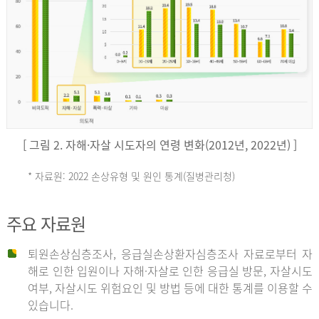
키
예
('19)
[ 그림 2. 자해·자살 시도자의 연령 변화(2012년, 2022년) ]
4.4
* 자료원: 2022 손상유형 및 원인 통계(질병관리청)
손
그
주요 자료원
상
리
퇴원손상심층조사, 응급실손상환자심층조사 자료로부터 자
해로 인한 입원이나 자해·자살로 인한 응급실 방문, 자살시도
유
여부, 자살시도 위험요인 및 방법 등에 대한 통계를 이용할 수
스
있습니다.