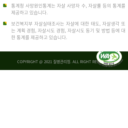
통계청 사망원인통계는 자살 사망자 수, 자살률 등의 통계를
형
제공하고 있습니다.
('19)
보건복지부 자살실태조사는 자살에 대한 태도, 자살생각 또
및
는 계획 경험, 자살시도 경험, 자살시도 동기 및 방법 등에 대
4.6
한 통계를 제공하고 있습니다.
이
원
COPYRIGHT @ 2021 질병관리청. ALL RIGHT RESERVED
탈
인
리
통
아
계