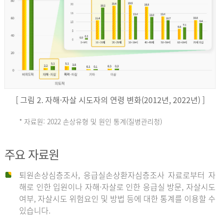
키
예
('19)
[ 그림 2. 자해·자살 시도자의 연령 변화(2012년, 2022년) ]
4.4
* 자료원: 2022 손상유형 및 원인 통계(질병관리청)
손
그
주요 자료원
상
리
퇴원손상심층조사, 응급실손상환자심층조사 자료로부터 자
해로 인한 입원이나 자해·자살로 인한 응급실 방문, 자살시도
유
여부, 자살시도 위험요인 및 방법 등에 대한 통계를 이용할 수
스
있습니다.