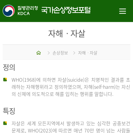
자해ㆍ자살
홈
손상정보
자해ㆍ자살
정의
WHO(1968)에 의하면 자살(suicide)은 치명적인 결과를 초
래하는 자해행위라고 정의하였으며, 자해(self-harm)는 자신
의 신체에 의도적으로 해를 입히는 행위를 말합니다.
특징
자살은 세계 모든지역에서 발생하고 있는 심각한 공중보건
문제로, WHO(2023)에 따르면 매년 70만 명이 넘는 사람들