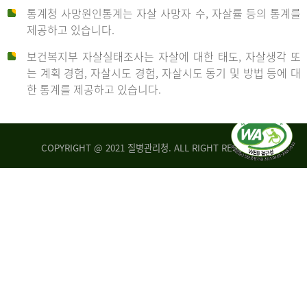
통계청 사망원인통계는 자살 사망자 수, 자살률 등의 통계를
형
제공하고 있습니다.
('19)
보건복지부 자살실태조사는 자살에 대한 태도, 자살생각 또
및
는 계획 경험, 자살시도 경험, 자살시도 동기 및 방법 등에 대
4.6
한 통계를 제공하고 있습니다.
이
원
COPYRIGHT @ 2021 질병관리청. ALL RIGHT RESERVED
탈
인
리
통
아
계