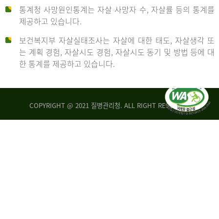
통계청 사망원인통계는 자살 사망자 수, 자살률 등의 통계를
형
제공하고 있습니다.
('19)
보건복지부 자살실태조사는 자살에 대한 태도, 자살생각 또
및
는 계획 경험, 자살시도 경험, 자살시도 동기 및 방법 등에 대
4.6
한 통계를 제공하고 있습니다.
이
원
COPYRIGHT @ 2021 질병관리청. ALL RIGHT RESERVED
탈
인
리
통
아
계