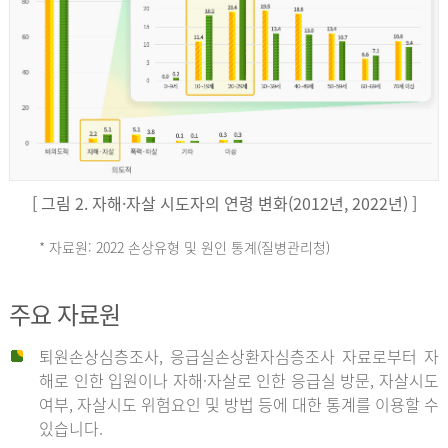
키
예
('19)
[ 그림 2. 자해·자살 시도자의 연령 변화(2012년, 2022년) ]
4.4
* 자료원: 2022 손상유형 및 원인 통계(질병관리청)
손
그
주요 자료원
상
리
퇴원손상심층조사, 응급실손상환자심층조사 자료로부터 자
해로 인한 입원이나 자해·자살로 인한 응급실 방문, 자살시도
유
여부, 자살시도 위험요인 및 방법 등에 대한 통계를 이용할 수
스
있습니다.