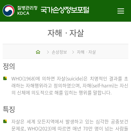
자해ㆍ자살
홈
손상정보
자해ㆍ자살
정의
WHO(1968)에 의하면 자살(suicide)은 치명적인 결과를 초
래하는 자해행위라고 정의하였으며, 자해(self-harm)는 자신
의 신체에 의도적으로 해를 입히는 행위를 말합니다.
특징
자살은 세계 모든지역에서 발생하고 있는 심각한 공중보건
문제로, WHO(2023)에 따르면 매년 70만 명이 넘는 사람들