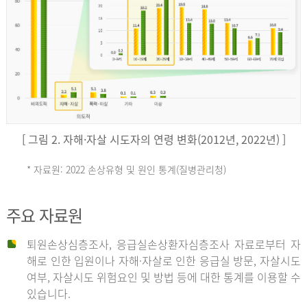
키
예
('19)
[ 그림 2. 자해·자살 시도자의 연령 변화(2012년, 2022년) ]
4.4
* 자료원: 2022 손상유형 및 원인 통계(질병관리청)
손
그
주요 자료원
상
리
퇴원손상심층조사, 응급실손상환자심층조사 자료로부터 자
해로 인한 입원이나 자해·자살로 인한 응급실 방문, 자살시도
유
여부, 자살시도 위험요인 및 방법 등에 대한 통계를 이용할 수
스
있습니다.