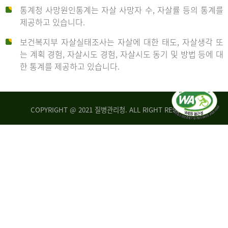
통계청 사망원인통계는 자살 사망자 수, 자살률 등의 통계를
형
제공하고 있습니다.
('19)
보건복지부 자살실태조사는 자살에 대한 태도, 자살생각 또
및
는 계획 경험, 자살시도 경험, 자살시도 동기 및 방법 등에 대
4.6
한 통계를 제공하고 있습니다.
이
원
COPYRIGHT @ 2021 질병관리청. ALL RIGHT RESERVED
탈
인
리
통
아
계