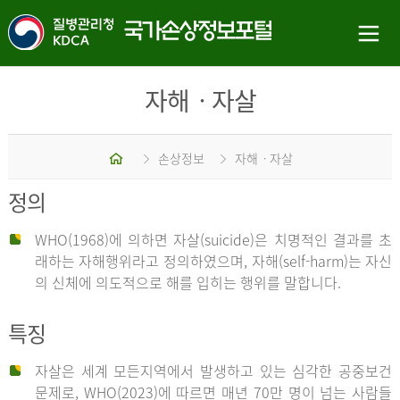
자해ㆍ자살
홈
손상정보
자해ㆍ자살
정의
WHO(1968)에 의하면 자살(suicide)은 치명적인 결과를 초
래하는 자해행위라고 정의하였으며, 자해(self-harm)는 자신
의 신체에 의도적으로 해를 입히는 행위를 말합니다.
특징
자살은 세계 모든지역에서 발생하고 있는 심각한 공중보건
문제로, WHO(2023)에 따르면 매년 70만 명이 넘는 사람들