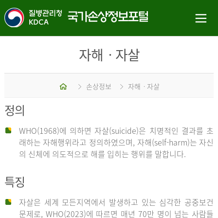
자해ㆍ자살
홈
손상정보
자해ㆍ자살
정의
WHO(1968)에 의하면 자살(suicide)은 치명적인 결과를 초
래하는 자해행위라고 정의하였으며, 자해(self-harm)는 자신
의 신체에 의도적으로 해를 입히는 행위를 말합니다.
특징
자살은 세계 모든지역에서 발생하고 있는 심각한 공중보건
문제로, WHO(2023)에 따르면 매년 70만 명이 넘는 사람들