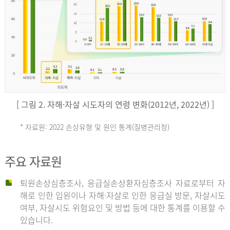
키
예
('19)
[ 그림 2. 자해·자살 시도자의 연령 변화(2012년, 2022년) ]
4.4
* 자료원: 2022 손상유형 및 원인 통계(질병관리청)
손
그
주요 자료원
상
리
퇴원손상심층조사, 응급실손상환자심층조사 자료로부터 자
해로 인한 입원이나 자해·자살로 인한 응급실 방문, 자살시도
유
여부, 자살시도 위험요인 및 방법 등에 대한 통계를 이용할 수
스
있습니다.