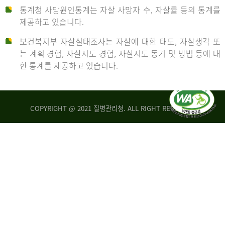
통계청 사망원인통계는 자살 사망자 수, 자살률 등의 통계를
형
제공하고 있습니다.
('19)
보건복지부 자살실태조사는 자살에 대한 태도, 자살생각 또
및
는 계획 경험, 자살시도 경험, 자살시도 동기 및 방법 등에 대
4.6
한 통계를 제공하고 있습니다.
이
원
COPYRIGHT @ 2021 질병관리청. ALL RIGHT RESERVED
탈
인
리
통
아
계