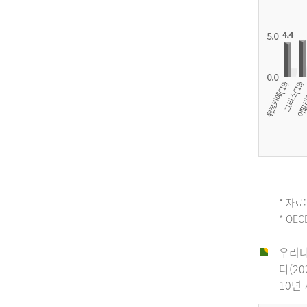
OECD
* 자료:
* OE
평
우리나
다(2
균
10년