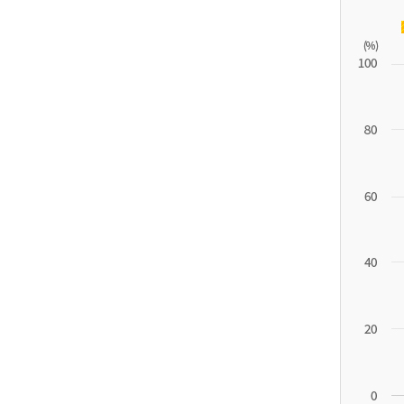
11.1
튀
르
키
예
('19)
4.4