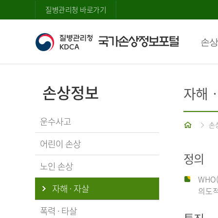
질병관리청 바로가기
손상
손상정보
자해
운수사고
홈
손
어린이 손상
정의
노인 손상
WHO
자해 · 자살
의도적
폭력 · 타살