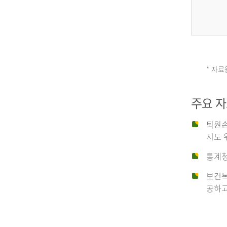
그
리
* 자료
손
스
주요 
상
('19)
퇴원손
시도 
유
4.6
통계청
이
보건복
형
공하고
탈