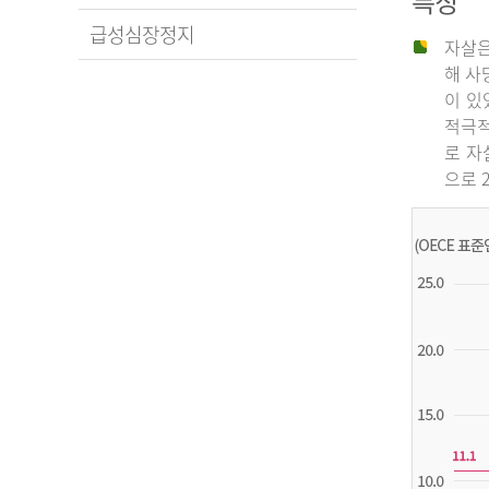
특징
급성심장정지
자살은
해 사
이 있
적극적
로 자
으로 