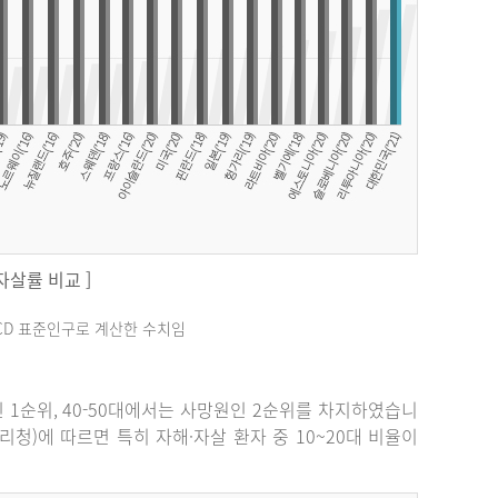
 자살률 비교 ]
료는 OECD 표준인구로 계산한 수치임
원인 1순위, 40-50대에서는 사망원인 2순위를 차지하였습니
관리청)에 따르면 특히 자해·자살 환자 중 10~20대 비율이