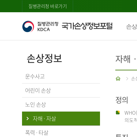
질병관리청 바로가기
손상
손상정보
자해
운수사고
홈
손
어린이 손상
정의
노인 손상
WHO
자해 · 자살
의도적
폭력 · 타살