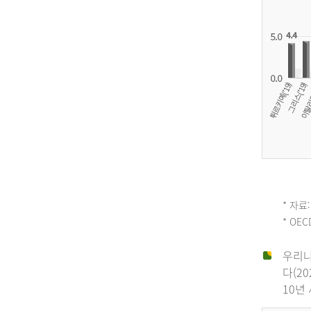
OECD
* 자료:
* OE
평
우리나
다(2
균
10년