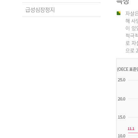
특징
급성심장정지
자살은
해 사
이 있
적극적
로 자
으로 