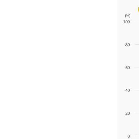
11.1
튀
르
키
예
('19)
4.4