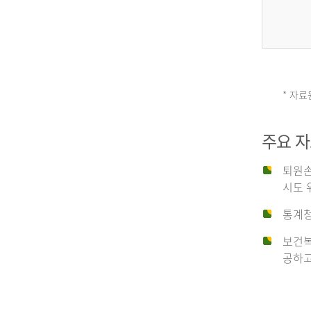
그
리
* 자료
손
스
주요 
상
('19)
퇴원손
시도 
유
4.6
통계청
이
보건복
형
공하고
탈