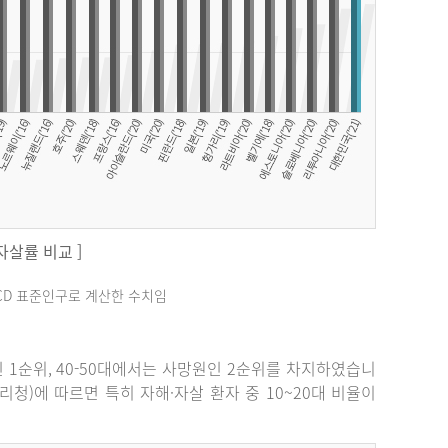
 자살률 비교 ]
료는 OECD 표준인구로 계산한 수치임
원인 1순위, 40-50대에서는 사망원인 2순위를 차지하였습니
관리청)에 따르면 특히 자해·자살 환자 중 10~20대 비율이