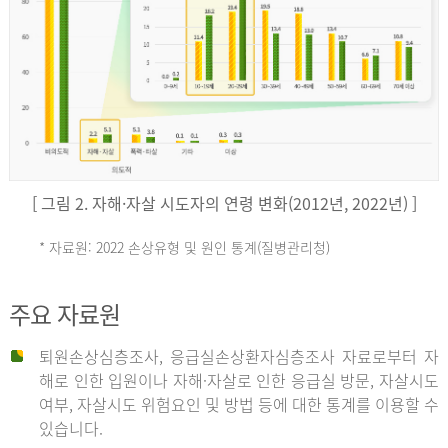
키
예
('19)
[ 그림 2. 자해·자살 시도자의 연령 변화(2012년, 2022년) ]
4.4
* 자료원: 2022 손상유형 및 원인 통계(질병관리청)
손
그
주요 자료원
상
리
퇴원손상심층조사, 응급실손상환자심층조사 자료로부터 자
해로 인한 입원이나 자해·자살로 인한 응급실 방문, 자살시도
유
여부, 자살시도 위험요인 및 방법 등에 대한 통계를 이용할 수
스
있습니다.