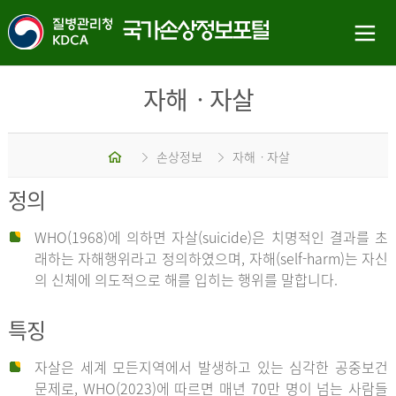
자해ㆍ자살
홈
손상정보
자해ㆍ자살
정의
WHO(1968)에 의하면 자살(suicide)은 치명적인 결과를 초
래하는 자해행위라고 정의하였으며, 자해(self-harm)는 자신
의 신체에 의도적으로 해를 입히는 행위를 말합니다.
특징
자살은 세계 모든지역에서 발생하고 있는 심각한 공중보건
문제로, WHO(2023)에 따르면 매년 70만 명이 넘는 사람들