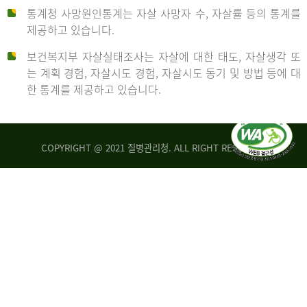
통계청 사망원인통계는 자살 사망자 수, 자살률 등의 통계를
형
제공하고 있습니다.
('19)
보건복지부 자살실태조사는 자살에 대한 태도, 자살생각 또
및
는 계획 경험, 자살시도 경험, 자살시도 동기 및 방법 등에 대
4.6
한 통계를 제공하고 있습니다.
이
원
COPYRIGHT @ 2021 질병관리청. ALL RIGHT RESERVED
탈
인
리
통
아
계